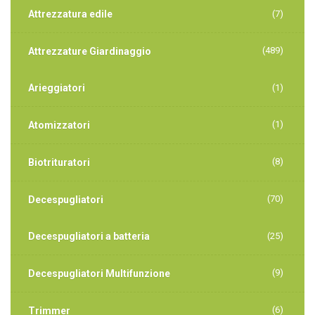
Attrezzatura edile
(7)
(489)
Attrezzature Giardinaggio
Arieggiatori
(1)
(1)
Atomizzatori
(8)
Biotrituratori
(70)
Decespugliatori
Decespugliatori a batteria
(25)
(9)
Decespugliatori Multifunzione
(6)
Trimmer