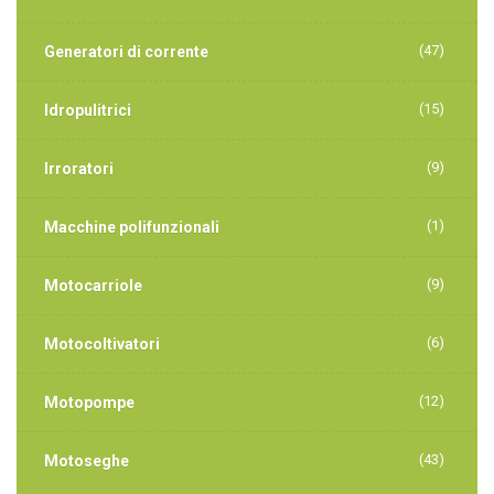
(47)
Generatori di corrente
(15)
Idropulitrici
(9)
Irroratori
(1)
Macchine polifunzionali
(9)
Motocarriole
(6)
Motocoltivatori
(12)
Motopompe
(43)
Motoseghe