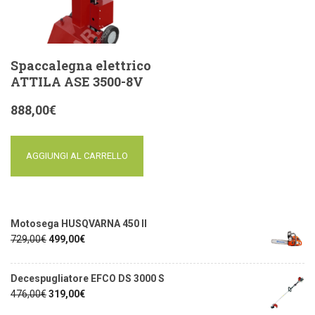
Spaccalegna elettrico
ATTILA ASE 3500-8V
888,00
€
AGGIUNGI AL CARRELLO
Motosega HUSQVARNA 450 II
729,00
€
499,00
€
Decespugliatore EFCO DS 3000 S
476,00
€
319,00
€