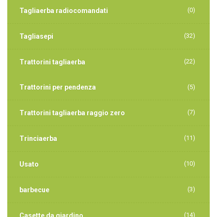
(0)
Tagliaerba radiocomandati
(32)
Tagliasepi
(22)
Trattorini tagliaerba
Trattorini per pendenza
(5)
(7)
Trattorini tagliaerba raggio zero
(11)
Trinciaerba
(10)
Usato
(3)
barbecue
(14)
Casette da giardino