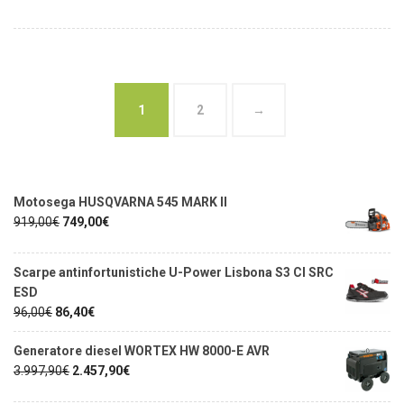
1
2
→
Motosega HUSQVARNA 545 MARK II
919,00
€
749,00
€
Scarpe antinfortunistiche U-Power Lisbona S3 CI SRC
ESD
96,00
€
86,40
€
Generatore diesel WORTEX HW 8000-E AVR
3.997,90
€
2.457,90
€