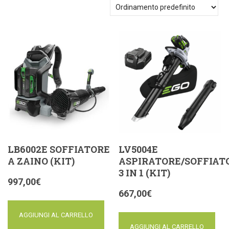
LB6002E SOFFIATORE
LV5004E
A ZAINO (KIT)
ASPIRATORE/SOFFIAT
3 IN 1 (KIT)
997,00
€
667,00
€
AGGIUNGI AL CARRELLO
AGGIUNGI AL CARRELLO