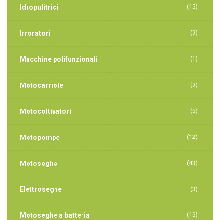
(15)
Idropulitrici
(9)
Irroratori
(1)
Macchine polifunzionali
(9)
Motocarriole
(6)
Motocoltivatori
(12)
Motopompe
(43)
Motoseghe
Elettroseghe
(3)
(16)
Motoseghe a batteria