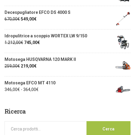
Decespugliatore EFCO DS 4000 S
670,00
€
549,00
€
Idropulitrice a scoppio WORTEX LW 9/150
1.212,00
€
745,00
€
Motosega HUSQVARNA 120 MARK II
259,00
€
219,00
€
Motosega EFCO MT 4110
346,00
€
-
364,00
€
Ricerca
Cerca