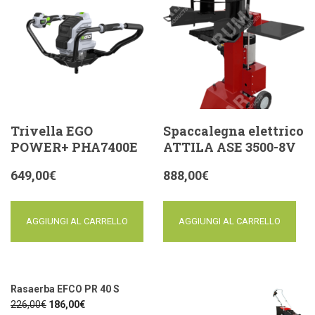
Trivella EGO
Spaccalegna elettrico
POWER+ PHA7400E
ATTILA ASE 3500-8V
649,00
€
888,00
€
AGGIUNGI AL CARRELLO
AGGIUNGI AL CARRELLO
Rasaerba EFCO PR 40 S
226,00
€
186,00
€