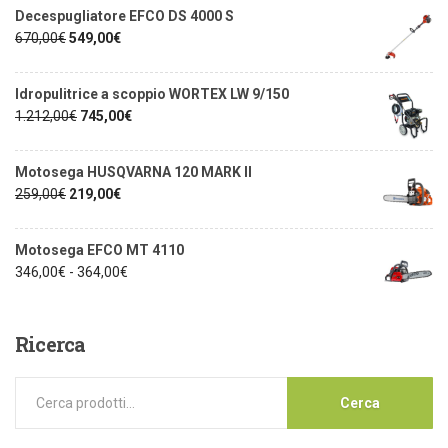
Decespugliatore EFCO DS 4000 S
670,00
€
549,00
€
Idropulitrice a scoppio WORTEX LW 9/150
1.212,00
€
745,00
€
Motosega HUSQVARNA 120 MARK II
259,00
€
219,00
€
Motosega EFCO MT 4110
346,00
€
-
364,00
€
Ricerca
Cerca