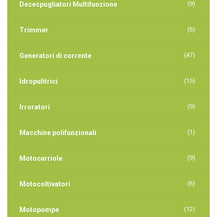
(9)
Decespugliatori Multifunzione
(6)
Trimmer
(47)
Generatori di corrente
(15)
Idropulitrici
(9)
Irroratori
(1)
Macchine polifunzionali
(9)
Motocarriole
(6)
Motocoltivatori
(12)
Motopompe