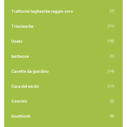
(7)
Trattorini tagliaerba raggio zero
(11)
Trinciaerba
(10)
Usato
(3)
barbecue
(14)
Casette da giardino
(17)
Cura del verde
Concimi
(0)
(8)
Insetticidi