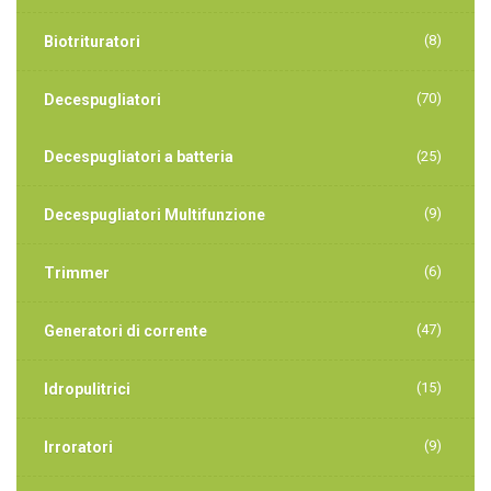
(8)
Biotrituratori
(70)
Decespugliatori
Decespugliatori a batteria
(25)
(9)
Decespugliatori Multifunzione
(6)
Trimmer
(47)
Generatori di corrente
(15)
Idropulitrici
(9)
Irroratori