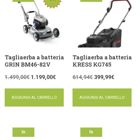
offerta!
offerta!
Tagliaerba a batteria
Tagliaerba a batteria
GRIN BM46-82V
KRESS KG745
1.499,00
€
1.199,00
€
614,94
€
399,99
€
AGGIUNGI AL CARRELLO
AGGIUNGI AL CARRELLO
In
In
offerta!
offerta!