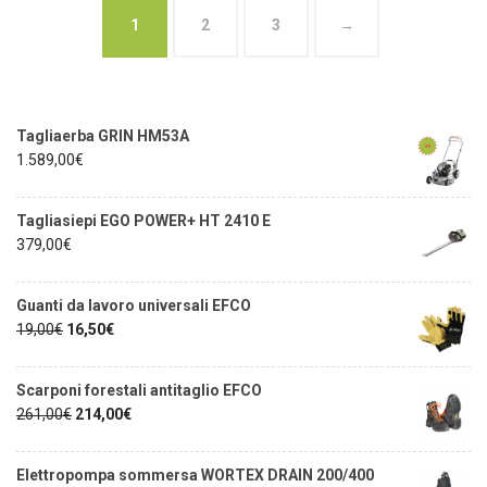
1
2
3
→
Tagliaerba GRIN HM53A
1.589,00
€
Tagliasiepi EGO POWER+ HT 2410 E
379,00
€
Guanti da lavoro universali EFCO
19,00
€
16,50
€
Scarponi forestali antitaglio EFCO
261,00
€
214,00
€
Elettropompa sommersa WORTEX DRAIN 200/400