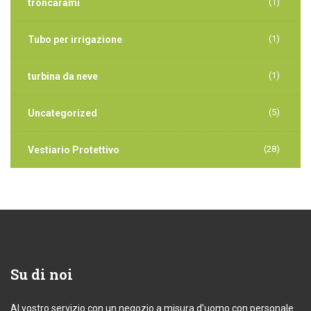
(1)
troncarami
(1)
Tubo per irrigazione
(1)
turbina da neve
(5)
Uncategorized
(28)
Vestiario Protettivo
Su
di noi
Al vostro servizio con un negozio a misura d’uomo con personale