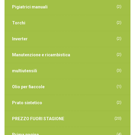
(2)
Pigiatrici manuali
(2)
Torchi
(2)
Inverter
(2)
Manutenzione e ricambistica
(3)
multiutensili
(1)
Olio per fiaccole
(2)
Prato sintetico
(20)
PREZZO FUORI STAGIONE
(4)
Prima pagina