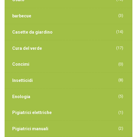
(3)
barbecue
(14)
Casette da giardino
(17)
Cura del verde
Concimi
(0)
(8)
Insetticidi
(5)
Enologia
Pigiatrici elettriche
(1)
(2)
Pigiatrici manuali