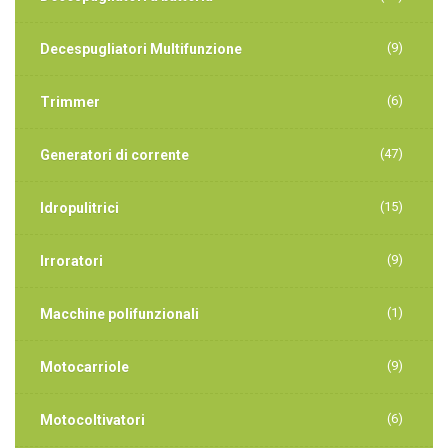
(9)
Decespugliatori Multifunzione
(6)
Trimmer
(47)
Generatori di corrente
(15)
Idropulitrici
(9)
Irroratori
(1)
Macchine polifunzionali
(9)
Motocarriole
(6)
Motocoltivatori