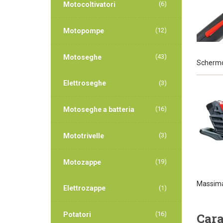
(6)
Motocoltivatori
(12)
Motopompe
(43)
Motoseghe
Schermo 
Elettroseghe
(3)
(16)
Motoseghe a batteria
(3)
Mototrivelle
(19)
Motozappe
Massim
Elettrozappe
(1)
(16)
Cara
Potatori