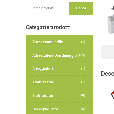
Cerca
Categorie
prodotti
Attrezzatura edile
(7)
(489)
Attrezzature Giardinaggio
Arieggiatori
(1)
Desc
(1)
Atomizzatori
(8)
Biotrituratori
(70)
Decespugliatori