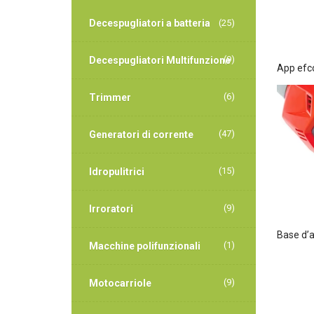
Decespugliatori a batteria
(25)
(9)
Decespugliatori Multifunzione
App efc
(6)
Trimmer
(47)
Generatori di corrente
(15)
Idropulitrici
(9)
Irroratori
Base d’
(1)
Macchine polifunzionali
(9)
Motocarriole