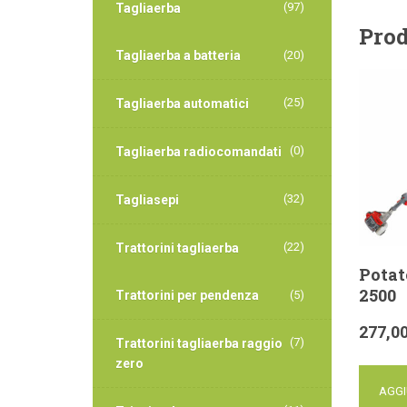
(97)
Tagliaerba
Prod
Tagliaerba a batteria
(20)
(25)
Tagliaerba automatici
(0)
Tagliaerba radiocomandati
(32)
Tagliasepi
(22)
Trattorini tagliaerba
Potat
2500
Trattorini per pendenza
(5)
277,0
(7)
Trattorini tagliaerba raggio
zero
AGGI