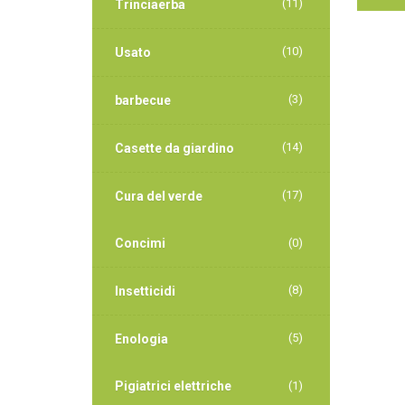
(11)
Trinciaerba
(10)
Usato
(3)
barbecue
(14)
Casette da giardino
(17)
Cura del verde
Concimi
(0)
(8)
Insetticidi
(5)
Enologia
Pigiatrici elettriche
(1)