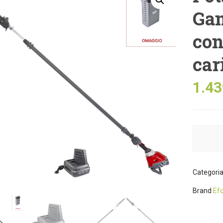
Ga
con
car
1.43
Categori
Brand
Ef