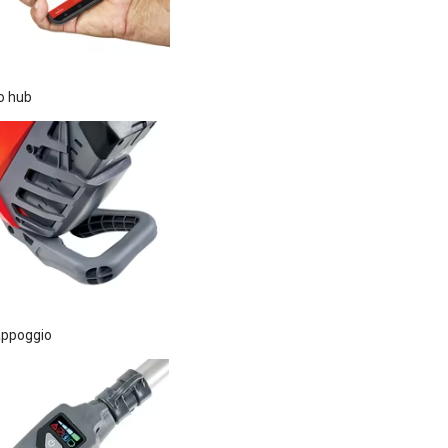
o hub
appoggio