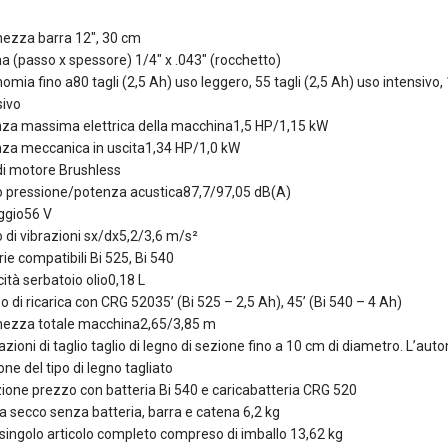
ezza barra 12″, 30 cm
a (passo x spessore) 1/4″ x .043″ (rocchetto)
mia fino a80 tagli (2,5 Ah) uso leggero, 55 tagli (2,5 Ah) uso intensivo, 
sivo
za massima elettrica della macchina1,5 HP/1,15 kW
za meccanica in uscita1,34 HP/1,0 kW
di motore Brushless
lo pressione/potenza acustica87,7/97,05 dB(A)
ggio56 V
o di vibrazioni sx/dx5,2/3,6 m/s²
ie compatibili Bi 525, Bi 540
ità serbatoio olio0,18 L
 di ricarica con CRG 52035’ (Bi 525 – 2,5 Ah), 45’ (Bi 540 – 4 Ah)
ezza totale macchina2,65/3,85 m
zioni di taglio taglio di legno di sezione fino a 10 cm di diametro. L’auto
ne del tipo di legno tagliato
ione prezzo con batteria Bi 540 e caricabatteria CRG 520
a secco senza batteria, barra e catena 6,2 kg
singolo articolo completo compreso di imballo 13,62 kg