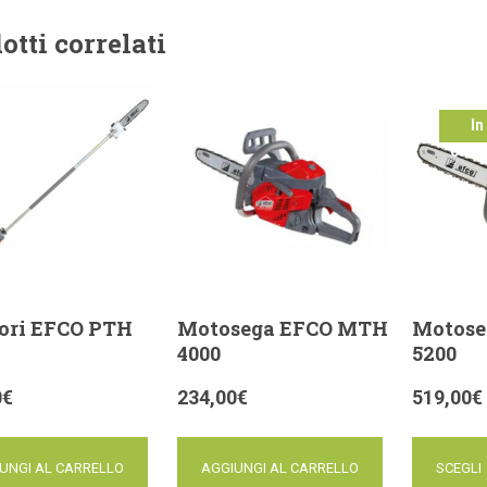
otti correlati
In
offer
ori EFCO PTH
Motosega EFCO MTH
Motose
4000
5200
0
€
234,00
€
519,00
€
UNGI AL CARRELLO
AGGIUNGI AL CARRELLO
SCEGLI