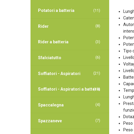
Potatori a batteria
(11)
Lungh
Caten
Autono
(8)
Rider
inten
Poten
Rider a batteria
(3)
Poten
Tipo 
Livel
(6)
Sfalciatutto
Volta
Livell
(21)
Soffiatori - Aspiratori
Batter
Capac
Soffiatori - Aspiratori a batteria
(14)
Tempo
Lungh
Presta
(4)
Spaccalegna
funzio
Dotaz
(7)
Spazzaneve
Peso 
Peso 