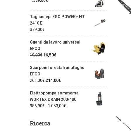
1.589,00
€
Tagliasiepi EGO POWER+ HT
2410 E
379,00
€
Guanti da lavoro universali
EFCO
19,00
€
16,50
€
Scarponi forestali antitaglio
EFCO
261,00
€
214,00
€
Elettropompa sommersa
WORTEX DRAIN 200/400
986,90
€
-
1.053,00
€
Ricerca