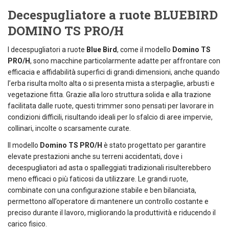
Decespugliatore a ruote BLUEBIRD
DOMINO TS PRO/H
I decespugliatori a ruote
Blue Bird
, come il modello
Domino TS
PRO/H
, sono macchine particolarmente adatte per affrontare con
efficacia e affidabilità superfici di grandi dimensioni, anche quando
l’erba risulta molto alta o si presenta mista a sterpaglie, arbusti e
vegetazione fitta. Grazie alla loro struttura solida e alla trazione
facilitata dalle ruote, questi trimmer sono pensati per lavorare in
condizioni difficili, risultando ideali per lo sfalcio di aree impervie,
collinari, incolte o scarsamente curate.
Il modello
Domino TS
PRO/H
è stato progettato per garantire
elevate prestazioni anche su terreni accidentati, dove i
decespugliatori ad asta o spalleggiati tradizionali risulterebbero
meno efficaci o più faticosi da utilizzare. Le grandi ruote,
combinate con una configurazione stabile e ben bilanciata,
permettono all’operatore di mantenere un controllo costante e
preciso durante il lavoro, migliorando la produttività e riducendo il
carico fisico.