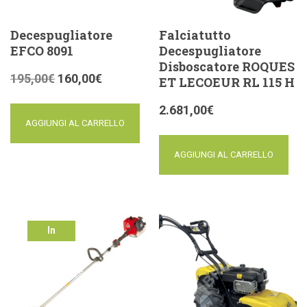
Decespugliatore
Falciatutto
EFCO 8091
Decespugliatore
Disboscatore ROQUES
195,00
€
160,00
€
ET LECOEUR RL 115 H
2.681,00
€
AGGIUNGI AL CARRELLO
AGGIUNGI AL CARRELLO
In
offerta!