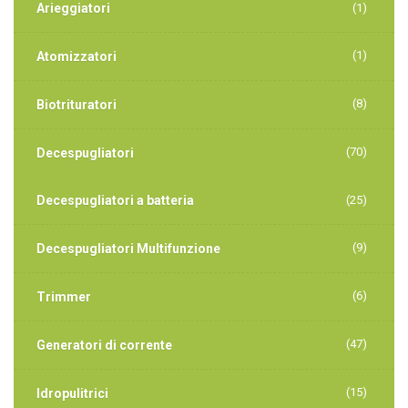
Arieggiatori
(1)
(1)
Atomizzatori
(8)
Biotrituratori
(70)
Decespugliatori
Decespugliatori a batteria
(25)
(9)
Decespugliatori Multifunzione
(6)
Trimmer
(47)
Generatori di corrente
(15)
Idropulitrici