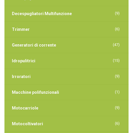
(9)
Decespugliatori Multifunzione
(6)
Trimmer
(47)
Generatori di corrente
(15)
Idropulitrici
(9)
Irroratori
(1)
Macchine polifunzionali
(9)
Motocarriole
(6)
Motocoltivatori