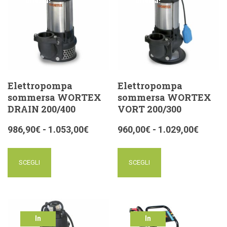
offerta!
offerta!
Elettropompa
Elettropompa
sommersa WORTEX
sommersa WORTEX
DRAIN 200/400
VORT 200/300
986,90
€
-
1.053,00
€
960,00
€
-
1.029,00
€
SCEGLI
SCEGLI
In
In