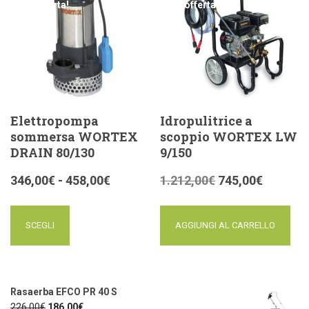
offerta!
offerta!
Elettropompa
Idropulitrice a
sommersa WORTEX
scoppio WORTEX LW
DRAIN 80/130
9/150
346,00
€
-
458,00
€
1.212,00
€
745,00
€
SCEGLI
AGGIUNGI AL CARRELLO
Rasaerba EFCO PR 40 S
226,00
€
186,00
€