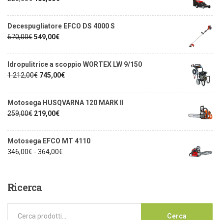
Decespugliatore EFCO DS 4000 S
670,00
€
549,00
€
Idropulitrice a scoppio WORTEX LW 9/150
1.212,00
€
745,00
€
Motosega HUSQVARNA 120 MARK II
259,00
€
219,00
€
Motosega EFCO MT 4110
346,00
€
-
364,00
€
Ricerca
Cerca