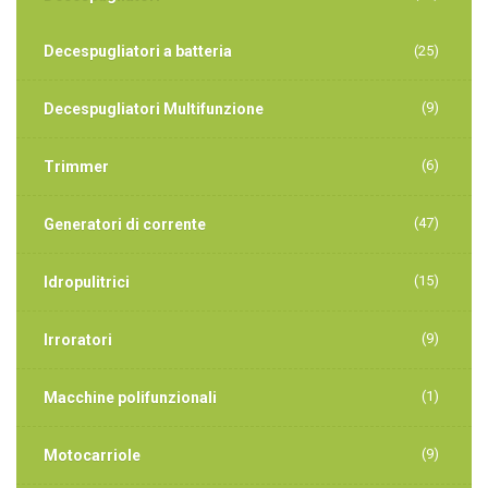
Decespugliatori a batteria
(25)
(9)
Decespugliatori Multifunzione
(6)
Trimmer
(47)
Generatori di corrente
(15)
Idropulitrici
(9)
Irroratori
(1)
Macchine polifunzionali
(9)
Motocarriole