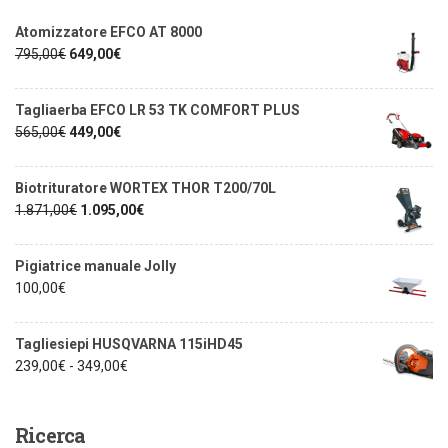
Atomizzatore EFCO AT 8000
795,00
€
649,00
€
Tagliaerba EFCO LR 53 TK COMFORT PLUS
565,00
€
449,00
€
Biotrituratore WORTEX THOR T200/70L
1.871,00
€
1.095,00
€
Pigiatrice manuale Jolly
100,00
€
Tagliesiepi HUSQVARNA 115iHD45
239,00
€
-
349,00
€
Ricerca