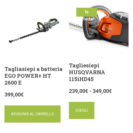
In
offerta!
Tagliesiepi
Tagliasiepi a batteria
HUSQVARNA
EGO POWER+ HT
115iHD45
2600 E
239,00
€
-
349,00
€
399,00
€
SCEGLI
AGGIUNGI AL CARRELLO