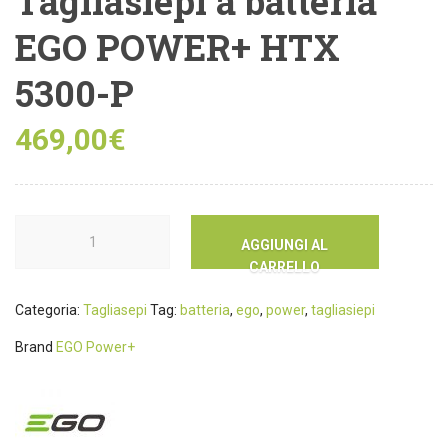
Tagliasiepi a batteria
EGO POWER+ HTX
5300-P
469,00
€
AGGIUNGI AL
CARRELLO
Categoria:
Tagliasepi
Tag:
batteria
,
ego
,
power
,
tagliasiepi
Brand
EGO Power+