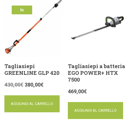
In
offerta!
Tagliasiepi
Tagliasiepi a batteria
GREENLINE GLP 420
EGO POWER+ HTX
7500
430,00
€
380,00
€
469,00
€
AGGIUNGI AL CARRELLO
AGGIUNGI AL CARRELLO