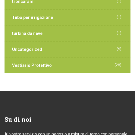
(1)
troncarami
(1)
Tubo per irrigazione
(1)
turbina da neve
(5)
Uncategorized
(28)
Vestiario Protettivo
Su
di noi
Al vostro servizio con un negozio a misura d’uomo con personale