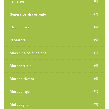
(6)
Trimmer
(47)
Generatori di corrente
(15)
Idropulitrici
(9)
Irroratori
(1)
Macchine polifunzionali
(9)
Motocarriole
(6)
Motocoltivatori
(12)
Motopompe
(43)
Motoseghe