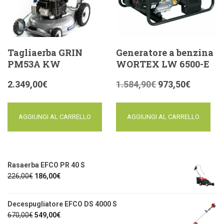
Tagliaerba GRIN
Generatore a benzina
PM53A KW
WORTEX LW 6500-E
2.349,00
€
1.584,90
€
973,50
€
AGGIUNGI AL CARRELLO
AGGIUNGI AL CARRELLO
Rasaerba EFCO PR 40 S
226,00
€
186,00
€
Decespugliatore EFCO DS 4000 S
670,00
€
549,00
€