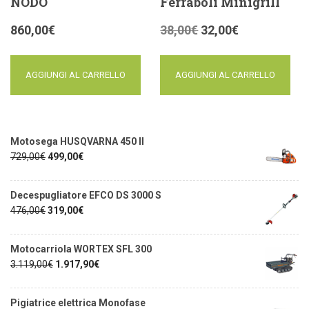
NODO
Ferraboli Minigrill
860,00
€
38,00
€
32,00
€
AGGIUNGI AL CARRELLO
AGGIUNGI AL CARRELLO
Motosega HUSQVARNA 450 II
729,00
€
499,00
€
Decespugliatore EFCO DS 3000 S
476,00
€
319,00
€
Motocarriola WORTEX SFL 300
3.119,00
€
1.917,90
€
Pigiatrice elettrica Monofase