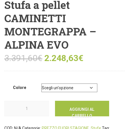
Stufa a pellet
CAMINETTI
MONTEGRAPPA –
ALPINA EVO
3.391,60
€
2.248,63
€
Colore
AGGIUNGI AL
CARRELLO
COD:
N/A
Categorie:
PREZZO FUORI STAGIONE
,
Stufe
Tag: