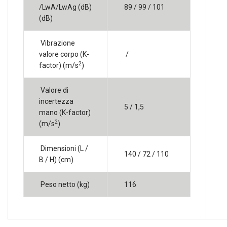
/LwA/LwAg (dB)
89 / 99 / 101
(dB)
Vibrazione
valore corpo (K-
/
2
factor) (m/s
)
Valore di
incertezza
5 / 1,5
mano (K-factor)
2
(m/s
)
Dimensioni (L /
140 / 72 / 110
B / H) (cm)
Peso netto (kg)
116