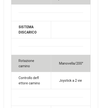
SISTEMA
DISCARICO
Rotazione
Manovella/200°
camino
Controllo defl
Joystick a 2 vie
ettore camino