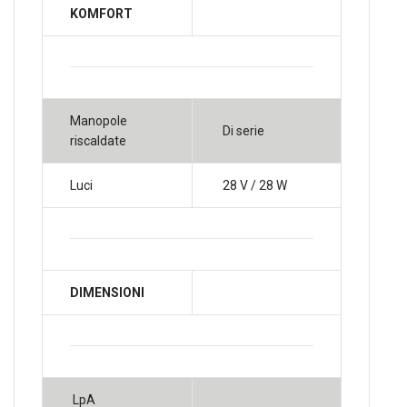
KOMFORT
Manopole
Di serie
riscaldate
Luci
28 V / 28 W
DIMENSIONI
LpA