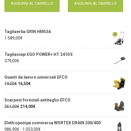
AGGIUNGI AL CARRELLO
AGGIUNGI AL CARRELLO
Tagliaerba GRIN HM53A
1.589,00
€
Tagliasiepi EGO POWER+ HT 2410 E
379,00
€
Guanti da lavoro universali EFCO
19,00
€
16,50
€
Scarponi forestali antitaglio EFCO
261,00
€
214,00
€
Elettropompa sommersa WORTEX DRAIN 200/400
986,90
€
-
1.053,00
€