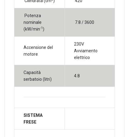
Cilindrata (cm
)
420
Potenza
nominale
7.8 / 3600
-1
(kW/min
)
230V
Accensione del
Avviamento
motore
elettrico
Capacità
4.8
serbatoio (litri)
SISTEMA
FRESE