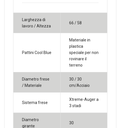
Larghezza di
66 / 58
lavoro / Altezza
Materiale in
plastica
Pattini Cool Blue
speciale per non
rovinare il
terreno
Diametro frese
30 / 30
/ Materiale
cm/Acciaio
Xtreme-Auger a
Sistema frese
3 stadi
Diametro
30
girante