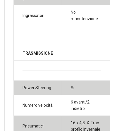
No
Ingrassatori
manutenzione
TRASMISSIONE
Power Steering
Si
6 avanti/2
Numero velocità
indietro
16 x 4,8, X-Trac
Pneumatici
profilo invernale