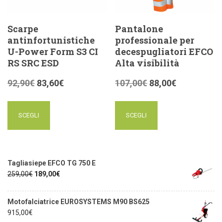
Scarpe
Pantalone
antinfortunistiche
professionale per
U-Power Form S3 CI
decespugliatori EFCO
RS SRC ESD
Alta visibilità
92,90
€
83,60
€
107,00
€
88,00
€
SCEGLI
SCEGLI
Tagliasiepe EFCO TG 750 E
259,00
€
189,00
€
Motofalciatrice EUROSYSTEMS M90 BS625
915,00
€