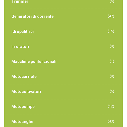
(6)
Trimmer
(47)
Generatori di corrente
(15)
Idropulitrici
(9)
Irroratori
(1)
Macchine polifunzionali
(9)
Motocarriole
(6)
Motocoltivatori
(12)
Motopompe
(43)
Motoseghe