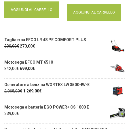
AGGIUNGI AL CARRELLO
AGGIUNGI AL CARRELLO
Tagliaerba EFCO LR 48 PE COMFORT PLUS
330,00
€
270,00
€
Motosega EFCO MT 6510
842,00
€
699,00
€
Generatore a benzina WORTEX LW 3500-IW-E
2.065,00
€
1.269,00
€
Motosega a batteria EGO POWER+ CS 1800 E
339,00
€