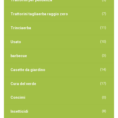
Trattorini per pendenza
(7)
Trattorini tagliaerba raggio zero
(11)
Trinciaerba
(10)
Usato
(3)
barbecue
(14)
Casette da giardino
(17)
Cura del verde
Concimi
(0)
(8)
Insetticidi