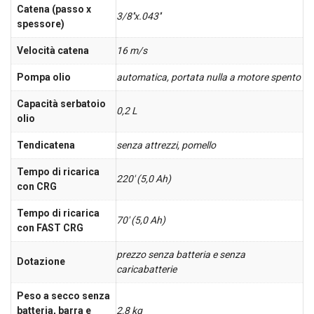
Catena (passo x
3/8''x.043''
spessore)
Velocità catena
16 m/s
Pompa olio
automatica, portata nulla a motore spento
Capacità serbatoio
0,2 L
olio
Tendicatena
senza attrezzi, pomello
Tempo di ricarica
220' (5,0 Ah)
con CRG
Tempo di ricarica
70' (5,0 Ah)
con FAST CRG
prezzo senza batteria e senza
Dotazione
caricabatterie
Peso a secco senza
batteria, barra e
2,8 kg