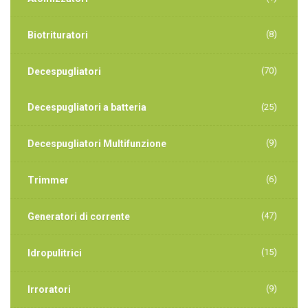
(8)
Biotrituratori
(70)
Decespugliatori
Decespugliatori a batteria
(25)
(9)
Decespugliatori Multifunzione
(6)
Trimmer
(47)
Generatori di corrente
(15)
Idropulitrici
(9)
Irroratori