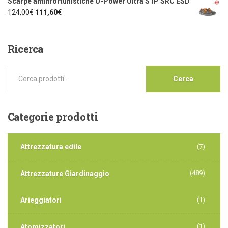
Scarpe antinfortunistiche U-Power Ultra S1P SRC ESD
124,00
€
111,60
€
Ricerca
Cerca
Categorie
prodotti
Attrezzatura edile
(7)
(489)
Attrezzature Giardinaggio
Arieggiatori
(1)
(1)
Atomizzatori