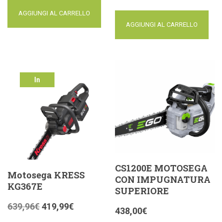
AGGIUNGI AL CARRELLO
AGGIUNGI AL CARRELLO
In
offerta!
CS1200E MOTOSEGA
Motosega KRESS
CON IMPUGNATURA
KG367E
SUPERIORE
639,96
€
419,99
€
438,00
€