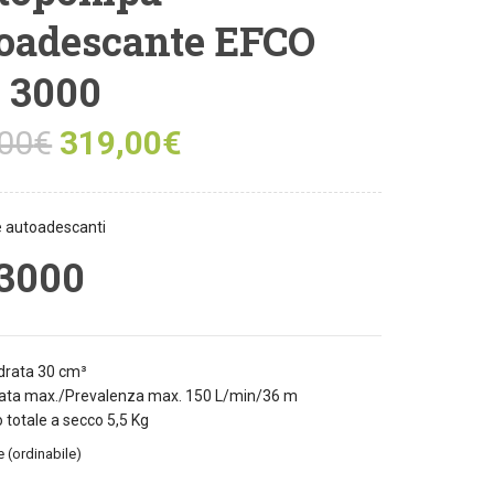
oadescante EFCO
 3000
00
€
319,00
€
autoadescanti
3000
ndrata 30 cm³
ata max./Prevalenza max. 150 L/min/36 m
 totale a secco 5,5 Kg
e (ordinabile)