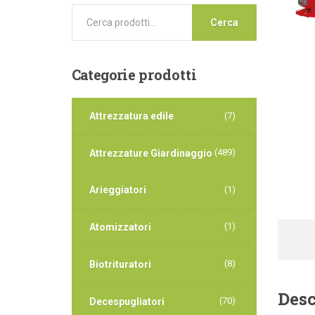
Cerca
Categorie
prodotti
Attrezzatura edile
(7)
(489)
Attrezzature Giardinaggio
Arieggiatori
(1)
(1)
Atomizzatori
(8)
Biotrituratori
Desc
(70)
Decespugliatori