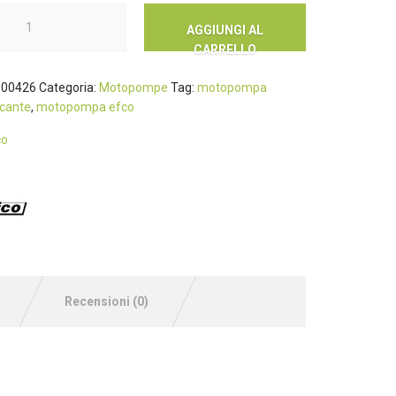
AGGIUNGI AL
CARRELLO
00426
Categoria:
Motopompe
Tag:
motopompa
cante
,
motopompa efco
co
Recensioni (0)