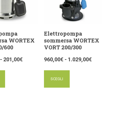
opompa
Elettropompa
rsa WORTEX
sommersa WORTEX
0/600
VORT 200/300
-
201,00
€
960,00
€
-
1.029,00
€
SCEGLI