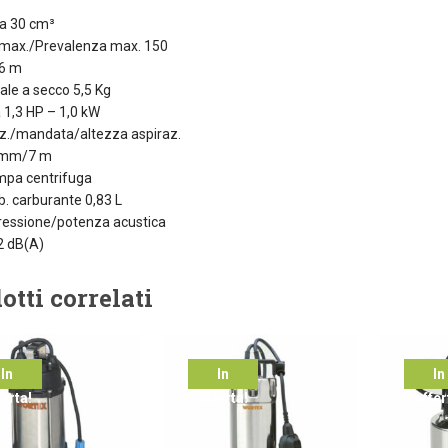
ta 30 cm³
 max./Prevalenza max. 150
6 m
ale a secco 5,5 Kg
1,3 HP – 1,0 kW
z./mandata/altezza aspiraz.
 mm/7 m
mpa centrifuga
b. carburante 0,83 L
pressione/potenza acustica
2 dB(A)
otti correlati
In
In
In
ferta!
offerta!
offer