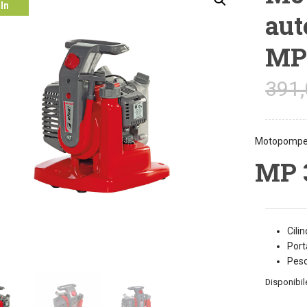
In
aut
ferta!
MP
391,
Motopompe 
MP 
Cili
Port
Peso
Disponibil