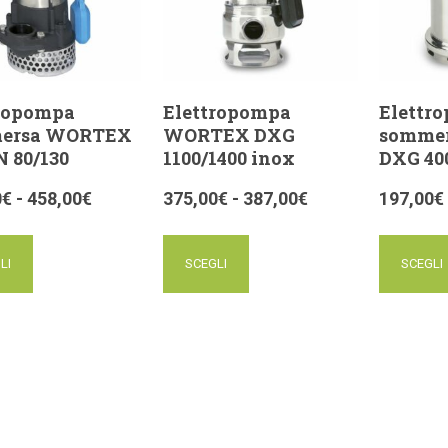
ropompa
Elettropompa
Elettr
ersa WORTEX
WORTEX DXG
somme
 80/130
1100/1400 inox
DXG 40
0
€
-
458,00
€
375,00
€
-
387,00
€
197,00
€
LI
SCEGLI
SCEGLI