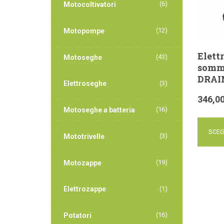
(6)
Motocoltivatori
(12)
Motopompe
Elett
(43)
Motoseghe
somm
DRAIN
Elettroseghe
(3)
346,0
(16)
Motoseghe a batteria
SCEG
(3)
Mototrivelle
(19)
Motozappe
Elettrozappe
(1)
(16)
Potatori