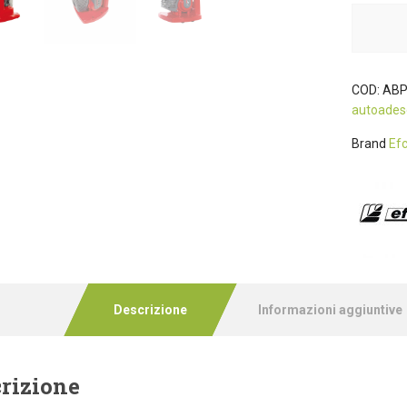
COD:
ABP
autoades
Brand
Ef
Descrizione
Informazioni aggiuntive
rizione