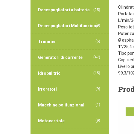
Cilindra
Decespugliatori a batteria
(25)
Portata
L/min/3
(9)
Decespugliatori Multifunzione
Peso tot
Potenza 
Ø aspira
(6)
Trimmer
1”/25,4
Tipo po
(47)
Generatori di corrente
Cap. ser
Livello 
(15)
99,3/10
Idropulitrici
Prod
(9)
Irroratori
(1)
Macchine polifunzionali
of
(9)
Motocarriole