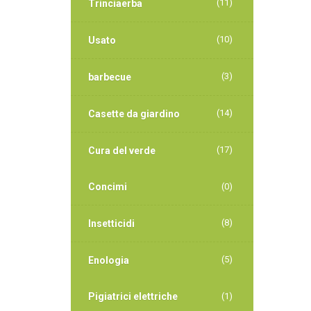
(11)
Trinciaerba
(10)
Usato
(3)
barbecue
(14)
Casette da giardino
(17)
Cura del verde
Concimi
(0)
(8)
Insetticidi
(5)
Enologia
Pigiatrici elettriche
(1)