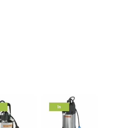
In
ta!
offerta!