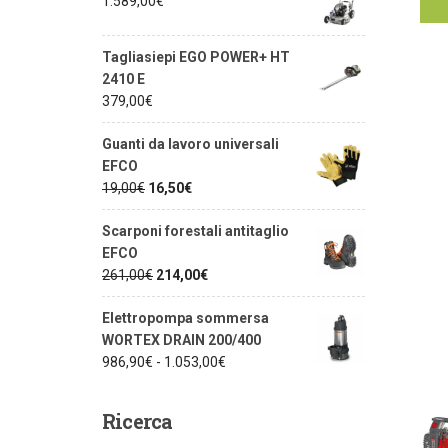
1.589,00
€
of
Tagliasiepi EGO POWER+ HT
2410 E
379,00
€
Guanti da lavoro universali
EFCO
19,00
€
16,50
€
Scarponi forestali antitaglio
EFCO
261,00
€
214,00
€
Elettropompa sommersa
WORTEX DRAIN 200/400
986,90
€
-
1.053,00
€
Ricerca