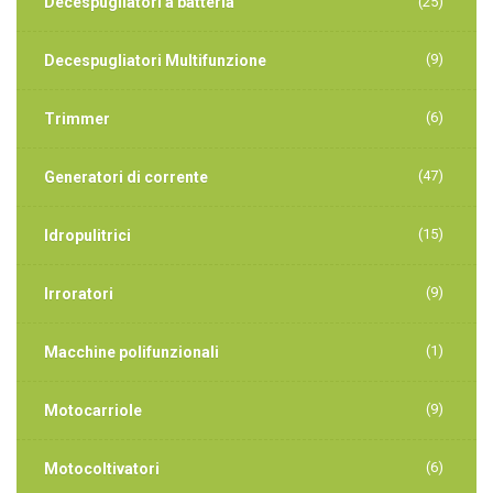
Decespugliatori a batteria
(25)
(9)
Decespugliatori Multifunzione
(6)
Trimmer
(47)
Generatori di corrente
(15)
Idropulitrici
(9)
Irroratori
(1)
Macchine polifunzionali
(9)
Motocarriole
(6)
Motocoltivatori