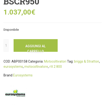
BSCR950
1.037,00
€
Disponibile
AGGIUNGI AL
CARRELLO
COD:
ABP00158
Categoria:
Motocoltivatori
Tag:
briggs & Stratton
,
eurosystems
,
motocoltivatore
,
rtt 2 800
Brand
Eurosystems