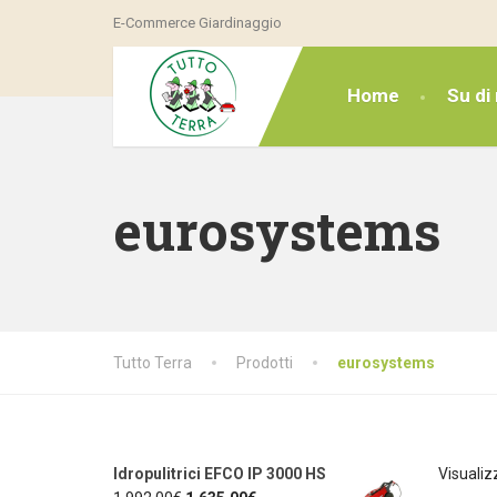
E-Commerce Giardinaggio
Home
Su di 
eurosystems
Tutto Terra
Prodotti
eurosystems
Idropulitrici EFCO IP 3000 HS
Visualizz