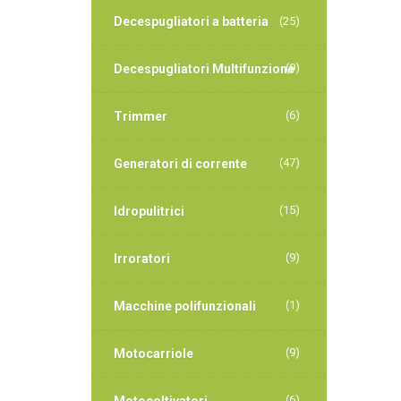
Decespugliatori a batteria
(25)
(9)
Decespugliatori Multifunzione
(6)
Trimmer
(47)
Generatori di corrente
(15)
Idropulitrici
(9)
Irroratori
(1)
Macchine polifunzionali
(9)
Motocarriole
(6)