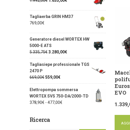
1.992,00
€
1.635,00
€
Tagliaerba GRIN HM37
769,00
€
Generatore diesel WORTEX HW
5000-E ATS
5.335,75
€
3.280,00
€
Tagliasiepe professionale TGS
2470 P
Macc
669,00
€
559,00
€
polif
Euros
Elettropompa sommersa
EVO
WORTEX SVS 750-DA/2000-TD
378,90
€
-
477,00
€
1.339,
Ricerca
AGGI