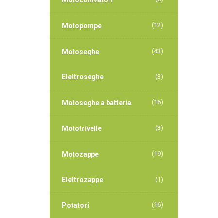
Motocoltivatori
(12)
Motopompe
(43)
Motoseghe
Elettroseghe
(3)
(16)
Motoseghe a batteria
(3)
Mototrivelle
(19)
Motozappe
Elettrozappe
(1)
(16)
Potatori