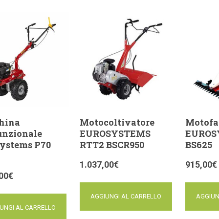
hina
Motocoltivatore
Motofal
unzionale
EUROSYSTEMS
EUROS
ystems P70
RTT2 BSCR950
BS625
1.037,00
€
915,00
€
00
€
AGGIUNGI AL CARRELLO
AGGIUN
UNGI AL CARRELLO