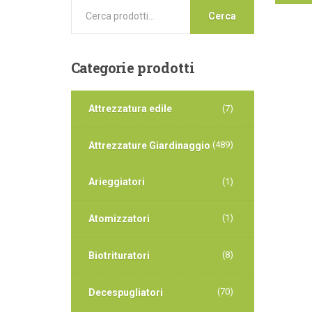
Cerca
Categorie
prodotti
Attrezzatura edile
(7)
(489)
Attrezzature Giardinaggio
Arieggiatori
(1)
(1)
Atomizzatori
(8)
Biotrituratori
(70)
Decespugliatori