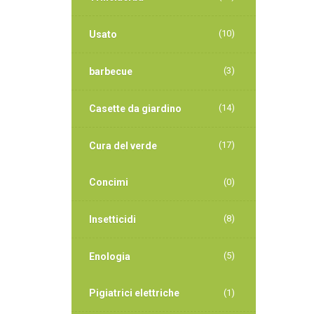
(10)
Usato
(3)
barbecue
(14)
Casette da giardino
(17)
Cura del verde
Concimi
(0)
(8)
Insetticidi
(5)
Enologia
Pigiatrici elettriche
(1)