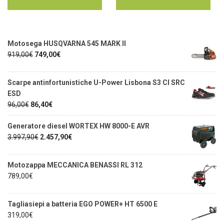
Motosega HUSQVARNA 545 MARK II
919,00
€
749,00
€
Scarpe antinfortunistiche U-Power Lisbona S3 CI SRC
ESD
96,00
€
86,40
€
Generatore diesel WORTEX HW 8000-E AVR
3.997,90
€
2.457,90
€
Motozappa MECCANICA BENASSI RL 312
789,00
€
Tagliasiepi a batteria EGO POWER+ HT 6500 E
319,00
€