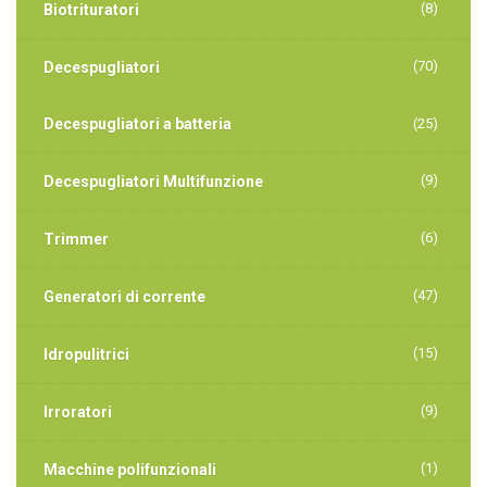
(8)
Biotrituratori
(70)
Decespugliatori
Decespugliatori a batteria
(25)
(9)
Decespugliatori Multifunzione
(6)
Trimmer
(47)
Generatori di corrente
(15)
Idropulitrici
(9)
Irroratori
(1)
Macchine polifunzionali