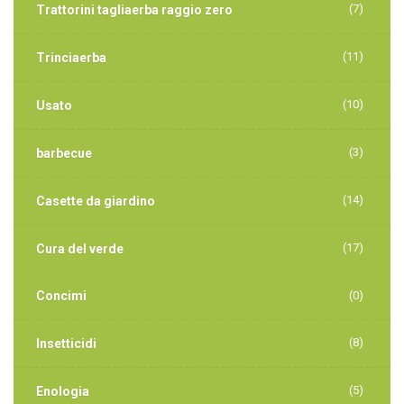
(7)
Trattorini tagliaerba raggio zero
(11)
Trinciaerba
(10)
Usato
(3)
barbecue
(14)
Casette da giardino
(17)
Cura del verde
Concimi
(0)
(8)
Insetticidi
(5)
Enologia