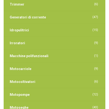
(6)
Trimmer
(47)
Generatori di corrente
(15)
Idropulitrici
(9)
Irroratori
(1)
Macchine polifunzionali
(9)
Motocarriole
(6)
Motocoltivatori
(12)
Motopompe
(43)
Motoseghe