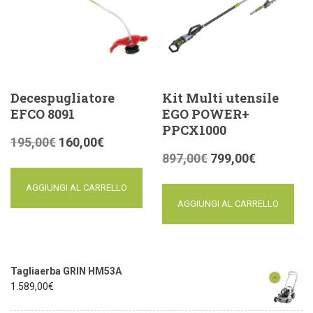
Decespugliatore
Kit Multi utensile
EFCO 8091
EGO POWER+
PPCX1000
195,00
€
160,00
€
897,00
€
799,00
€
AGGIUNGI AL CARRELLO
AGGIUNGI AL CARRELLO
Tagliaerba GRIN HM53A
1.589,00
€