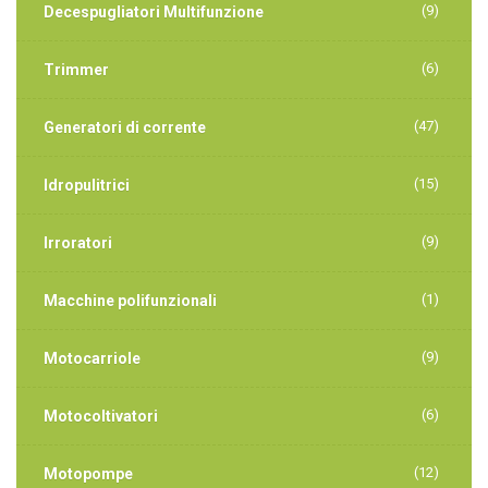
(9)
Decespugliatori Multifunzione
(6)
Trimmer
(47)
Generatori di corrente
(15)
Idropulitrici
(9)
Irroratori
(1)
Macchine polifunzionali
(9)
Motocarriole
(6)
Motocoltivatori
(12)
Motopompe