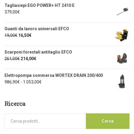
Tagliasiepi EGO POWER+ HT 2410 E
379,00
€
Guanti da lavoro universali EFCO
19,00
€
16,50
€
Scarponi forestali antitaglio EFCO
261,00
€
214,00
€
Elettropompa sommersa WORTEX DRAIN 200/400
986,90
€
-
1.053,00
€
Ricerca
Cerca