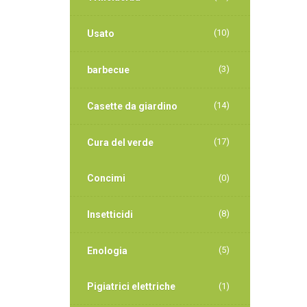
(10)
Usato
(3)
barbecue
(14)
Casette da giardino
(17)
Cura del verde
Concimi
(0)
(8)
Insetticidi
(5)
Enologia
Pigiatrici elettriche
(1)