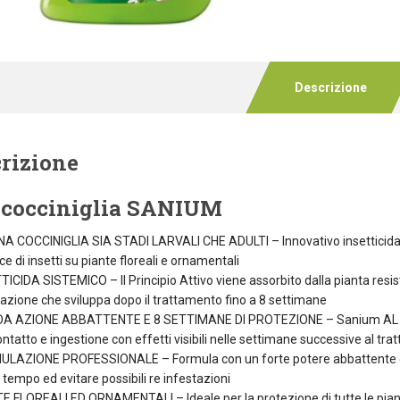
Descrizione
rizione
icocciniglia SANIUM
NA COCCINIGLIA SIA STADI LARVALI CHE ADULTI – Innovativo insetticida s
ce di insetti su piante floreali e ornamentali
TICIDA SISTEMICO – Il Principio Attivo viene assorbito dalla pianta res
azione che sviluppa dopo il trattamento fino a 8 settimane
A AZIONE ABBATTENTE E 8 SETTIMANE DI PROTEZIONE – Sanium AL Antic
ontatto e ingestione con effetti visibili nelle settimane successive al tr
LAZIONE PROFESSIONALE – Formula con un forte potere abbattente e lu
 tempo ed evitare possibili re infestazioni
E FLOREALI ED ORNAMENTALI – Ideale per la protezione di tutte le piante