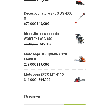
226,00
€
186,00
€
Decespugliatore EFCO DS 4000
S
670,00
€
549,00
€
Idropulitrice a scoppio
WORTEX LW 9/150
1.212,00
€
745,00
€
Motosega HUSQVARNA 120
MARK II
259,00
€
219,00
€
Motosega EFCO MT 4110
346,00
€
-
364,00
€
Ricerca