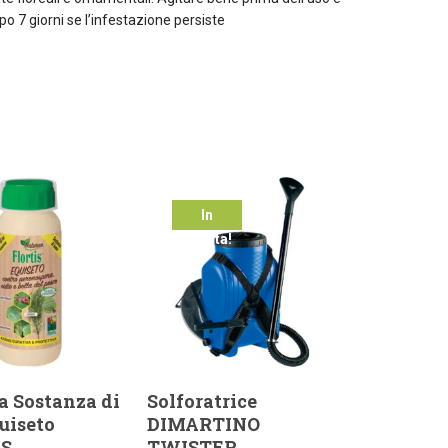
 7 giorni se l’infestazione persiste
In
offerta!
a Sostanza di
Solforatrice
uiseto
DIMARTINO
IS
TWISTER