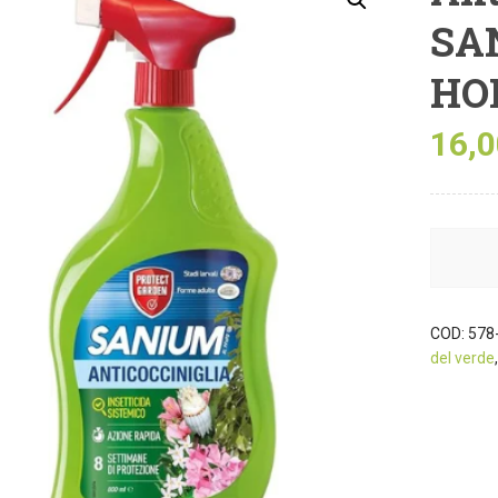
SA
HO
16,
COD:
578-
del verde