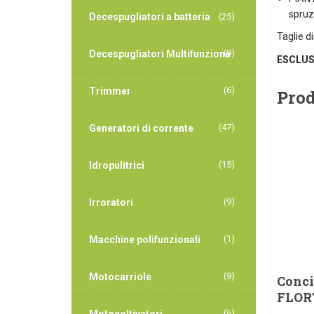
spruz
Decespugliatori a batteria
(25)
Taglie di
(9)
Decespugliatori Multifunzione
ESCLUS
(6)
Trimmer
Prod
(47)
Generatori di corrente
(15)
Idropulitrici
(9)
Irroratori
(1)
Macchine polifunzionali
(9)
Motocarriole
Conci
FLOR
(6)