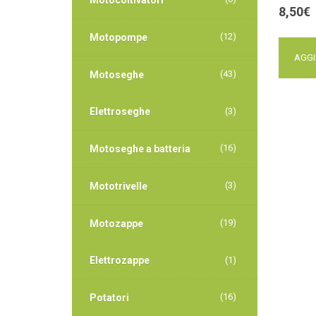
Motocoltivatori
8,50
€
(12)
Motopompe
AGGI
(43)
Motoseghe
Elettroseghe
(3)
(16)
Motoseghe a batteria
(3)
Mototrivelle
(19)
Motozappe
Elettrozappe
(1)
(16)
Potatori