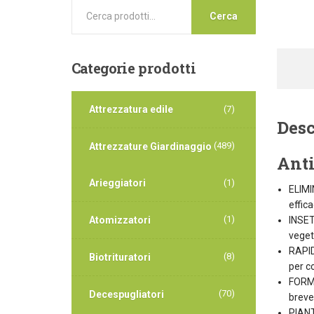
Cerca
Categorie
prodotti
Attrezzatura edile
(7)
Desc
(489)
Attrezzature Giardinaggio
Ant
Arieggiatori
(1)
ELIMI
effica
(1)
INSET
Atomizzatori
veget
RAPID
(8)
Biotrituratori
per c
FORMU
(70)
Decespugliatori
breve
PIANT