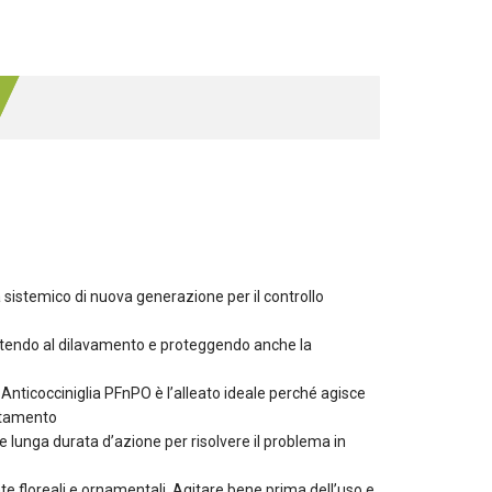
istemico di nuova generazione per il controllo
istendo al dilavamento e proteggendo anche la
occiniglia PFnPO è l’alleato ideale perché agisce
attamento
nga durata d’azione per risolvere il problema in
 floreali e ornamentali. Agitare bene prima dell’uso e