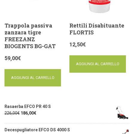
Trappola passiva
Rettili Disabituante
zanzara tigre
FLORTIS
FREEZANZ
12,50
€
BIOGENTS BG-GAT
59,00
€
AGGIUNGI AL CARRELLO
AGGIUNGI AL CARRELLO
Rasaerba EFCO PR 40 S
226,00
€
186,00
€
Decespugliatore EFCO DS 4000 S