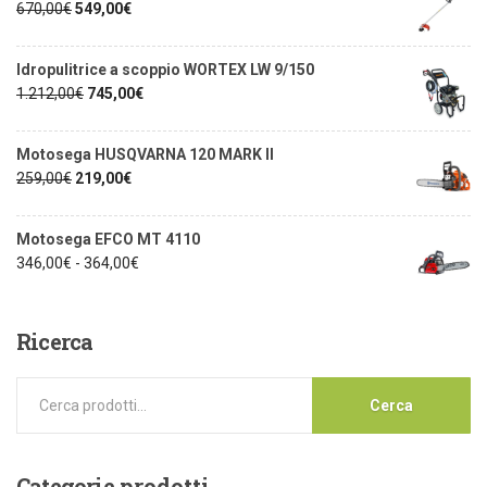
670,00
€
549,00
€
Idropulitrice a scoppio WORTEX LW 9/150
1.212,00
€
745,00
€
Motosega HUSQVARNA 120 MARK II
259,00
€
219,00
€
Motosega EFCO MT 4110
346,00
€
-
364,00
€
Ricerca
Cerca
Categorie
prodotti