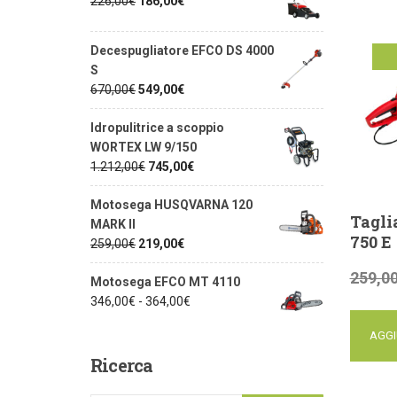
226,00
€
186,00
€
Decespugliatore EFCO DS 4000
S
of
670,00
€
549,00
€
Idropulitrice a scoppio
WORTEX LW 9/150
1.212,00
€
745,00
€
Motosega HUSQVARNA 120
Tagli
MARK II
750 E
259,00
€
219,00
€
259,0
Motosega EFCO MT 4110
346,00
€
-
364,00
€
AGGI
Ricerca