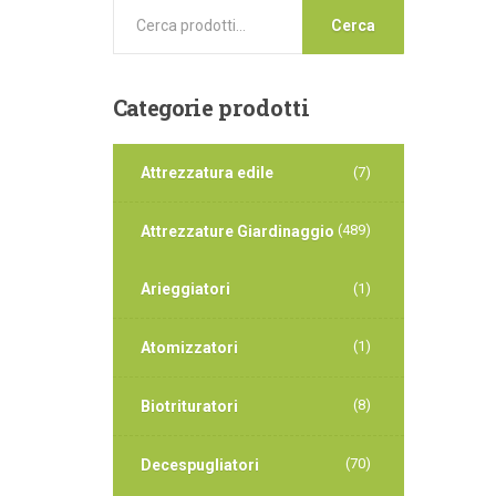
Cerca
Categorie
prodotti
Attrezzatura edile
(7)
(489)
Attrezzature Giardinaggio
Arieggiatori
(1)
(1)
Atomizzatori
(8)
Biotrituratori
(70)
Decespugliatori