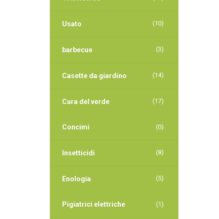
(10)
Usato
(3)
barbecue
(14)
Casette da giardino
(17)
Cura del verde
Concimi
(0)
(8)
Insetticidi
(5)
Enologia
Pigiatrici elettriche
(1)