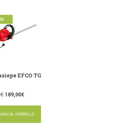
In
ferta!
asiepe EFCO TG
0
€
189,00
€
UNGI AL CARRELLO