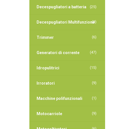
Decespugliatori a batteria
(25)
(9)
Decespugliatori Multifunzione
(6)
Trimmer
(47)
Generatori di corrente
(15)
Idropulitrici
(9)
Irroratori
(1)
Macchine polifunzionali
(9)
Motocarriole
(6)