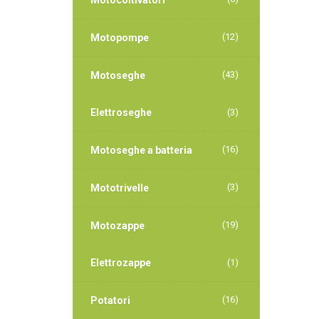
Motocoltivatori
(12)
Motopompe
(43)
Motoseghe
Elettroseghe
(3)
(16)
Motoseghe a batteria
(3)
Mototrivelle
(19)
Motozappe
Elettrozappe
(1)
(16)
Potatori