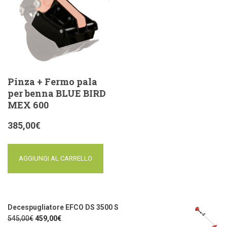
Pinza + Fermo pala
per benna BLUE BIRD
MEX 600
385,00
€
AGGIUNGI AL CARRELLO
Decespugliatore EFCO DS 3500 S
545,00
€
459,00
€