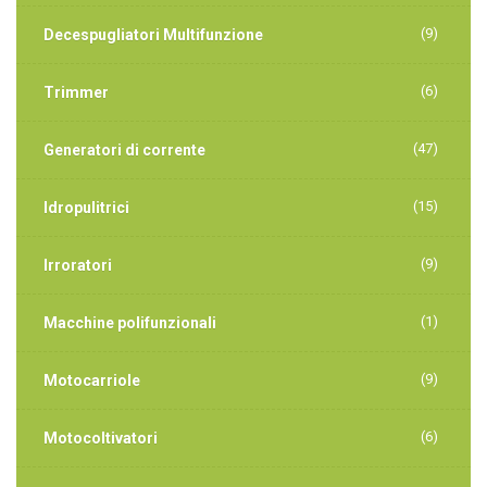
(9)
Decespugliatori Multifunzione
(6)
Trimmer
(47)
Generatori di corrente
(15)
Idropulitrici
(9)
Irroratori
(1)
Macchine polifunzionali
(9)
Motocarriole
(6)
Motocoltivatori