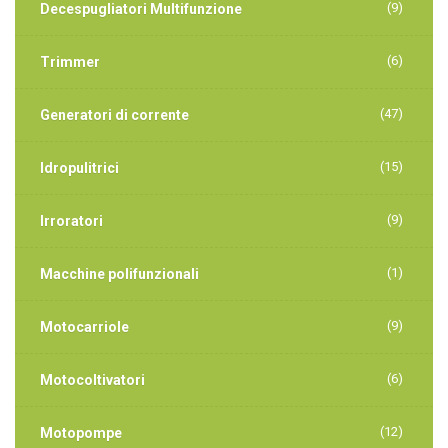
(9)
Decespugliatori Multifunzione
(6)
Trimmer
(47)
Generatori di corrente
(15)
Idropulitrici
(9)
Irroratori
(1)
Macchine polifunzionali
(9)
Motocarriole
(6)
Motocoltivatori
(12)
Motopompe