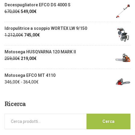
Decespugliatore EFCO DS 4000 S
670,00
€
549,00
€
Idropulitrice a scoppio WORTEX LW 9/150
1.212,00
€
745,00
€
Motosega HUSQVARNA 120 MARK II
259,00
€
219,00
€
Motosega EFCO MT 4110
346,00
€
-
364,00
€
Ricerca
Cerca