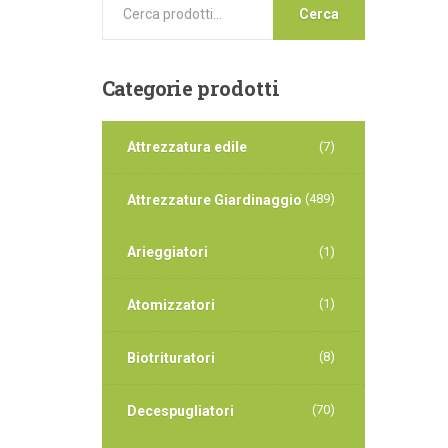
Cerca
Categorie
prodotti
Attrezzatura edile
(7)
(489)
Attrezzature Giardinaggio
Arieggiatori
(1)
(1)
Atomizzatori
(8)
Biotrituratori
(70)
Decespugliatori