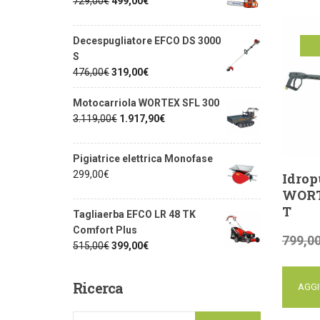
729,00
€
499,00
€
Decespugliatore EFCO DS 3000
S
of
476,00
€
319,00
€
Motocarriola WORTEX SFL 300
3.119,00
€
1.917,90
€
Pigiatrice elettrica Monofase
299,00
€
Idrop
WORT
T
Tagliaerba EFCO LR 48 TK
Comfort Plus
799,0
515,00
€
399,00
€
Ricerca
AGGI