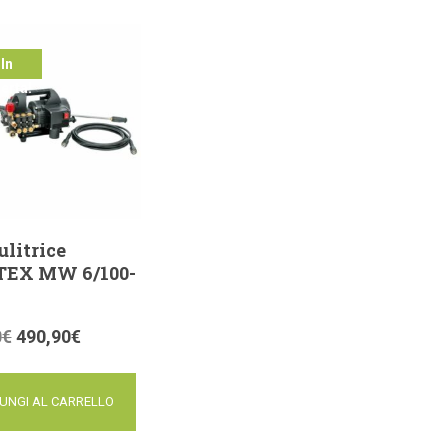
In
ferta!
ulitrice
EX MW 6/100-
0
€
490,90
€
UNGI AL CARRELLO