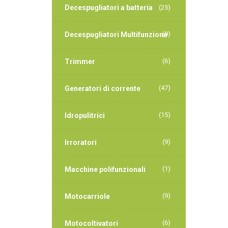
Decespugliatori a batteria
(25)
(9)
Decespugliatori Multifunzione
(6)
Trimmer
(47)
Generatori di corrente
(15)
Idropulitrici
(9)
Irroratori
(1)
Macchine polifunzionali
(9)
Motocarriole
(6)
Motocoltivatori