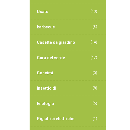
(10)
Usato
(3)
barbecue
(14)
Casette da giardino
(17)
Cura del verde
Concimi
(0)
(8)
Insetticidi
(5)
Enologia
Pigiatrici elettriche
(1)