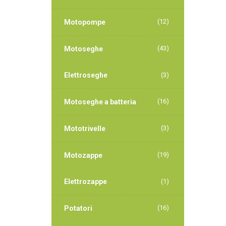
(12)
Motopompe
(43)
Motoseghe
Elettroseghe
(3)
(16)
Motoseghe a batteria
(3)
Mototrivelle
(19)
Motozappe
Elettrozappe
(1)
(16)
Potatori