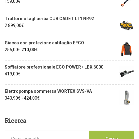
159,00
€
Trattorino tagliaerba CUB CADET LT1 NR92
2.899,00
€
Giacca con protezione antitaglio EFCO
256,00
€
210,00
€
Soffiatore professionale EGO POWER+ LBX 6000
419,00
€
Elettropompa sommersa WORTEX SVS-VA
343,90
€
-
424,00
€
Ricerca
Cerca