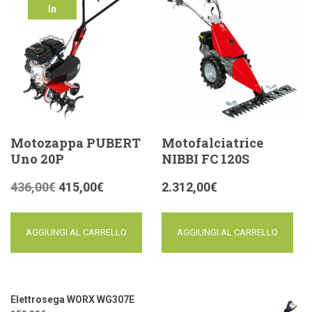
In
offerta!
Motozappa PUBERT
Motofalciatrice
Uno 20P
NIBBI FC 120S
436,00
€
415,00
€
2.312,00
€
AGGIUNGI AL CARRELLO
AGGIUNGI AL CARRELLO
Elettrosega WORX WG307E