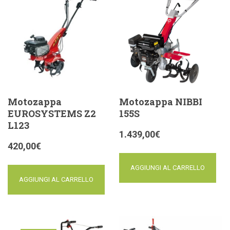
Motozappa
Motozappa NIBBI
EUROSYSTEMS Z2
155S
L123
1.439,00
€
420,00
€
AGGIUNGI AL CARRELLO
AGGIUNGI AL CARRELLO