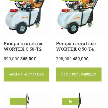
offerta!
offerta!
Pompa irroratrice
Pompa irroratrice
WORTEX C 50-T2
WORTEX C 50-T4
590,00
€
365,00
€
795,00
€
489,00
€
AGGIUNGI AL CARRELLO
AGGIUNGI AL CARRELLO
In
In
offerta!
offerta!