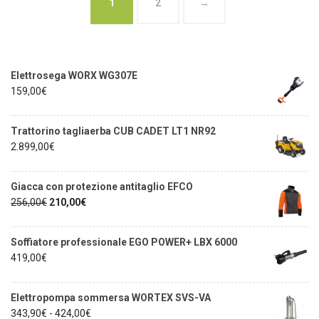
1
2
→
Elettrosega WORX WG307E
159,00
€
Trattorino tagliaerba CUB CADET LT1 NR92
2.899,00
€
Giacca con protezione antitaglio EFCO
256,00
€
210,00
€
Soffiatore professionale EGO POWER+ LBX 6000
419,00
€
Elettropompa sommersa WORTEX SVS-VA
343,90
€
-
424,00
€