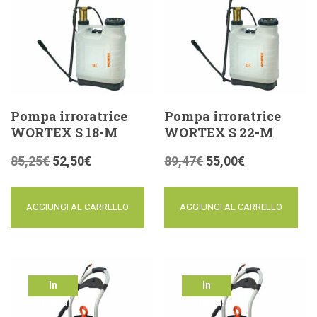
Pompa irroratrice
Pompa irroratrice
WORTEX S 18-M
WORTEX S 22-M
85,25
€
52,50
€
89,47
€
55,00
€
AGGIUNGI AL CARRELLO
AGGIUNGI AL CARRELLO
In
In
offerta!
offerta!