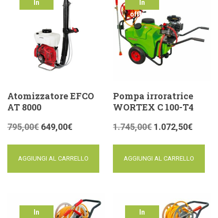
In
In
offerta!
offerta!
Atomizzatore EFCO
Pompa irroratrice
AT 8000
WORTEX C 100-T4
795,00
€
649,00
€
1.745,00
€
1.072,50
€
AGGIUNGI AL CARRELLO
AGGIUNGI AL CARRELLO
In
In