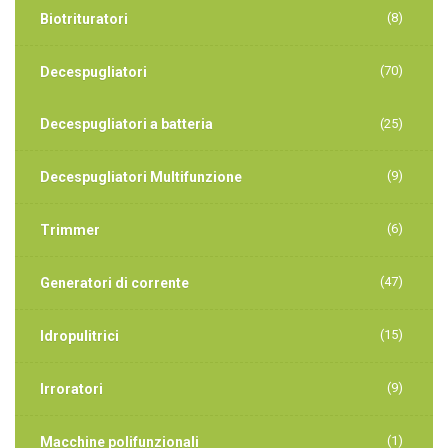
(8)
Biotrituratori
(70)
Decespugliatori
Decespugliatori a batteria
(25)
(9)
Decespugliatori Multifunzione
(6)
Trimmer
(47)
Generatori di corrente
(15)
Idropulitrici
(9)
Irroratori
(1)
Macchine polifunzionali