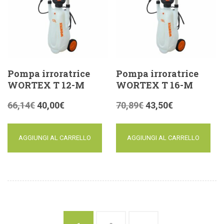
Pompa irroratrice
Pompa irroratrice
WORTEX T 12-M
WORTEX T 16-M
66,14
€
40,00
€
70,89
€
43,50
€
AGGIUNGI AL CARRELLO
AGGIUNGI AL CARRELLO