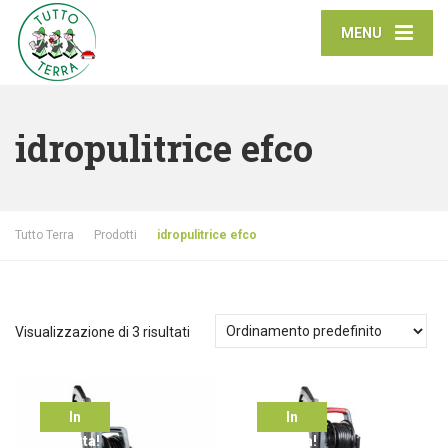
MENU
idropulitrice efco
Tutto Terra
Prodotti
idropulitrice efco
Visualizzazione di 3 risultati
In
In
offerta!
offerta!