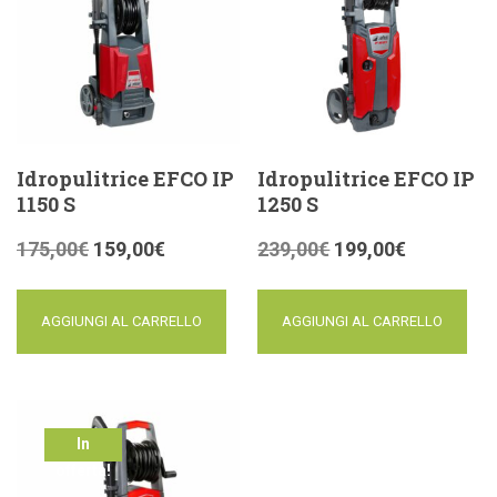
Idropulitrice EFCO IP
Idropulitrice EFCO IP
1150 S
1250 S
175,00
€
159,00
€
239,00
€
199,00
€
AGGIUNGI AL CARRELLO
AGGIUNGI AL CARRELLO
In
offerta!