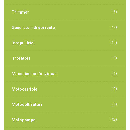
(6)
Trimmer
(47)
Generatori di corrente
(15)
Idropulitrici
(9)
Irroratori
(1)
Macchine polifunzionali
(9)
Motocarriole
(6)
Motocoltivatori
(12)
Motopompe