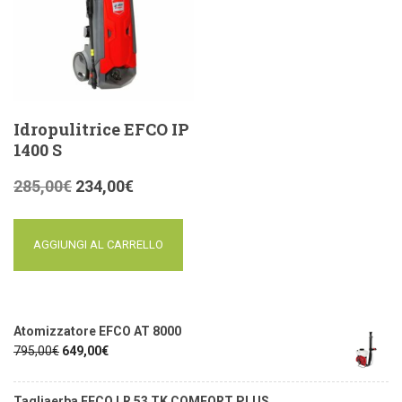
Idropulitrice EFCO IP
1400 S
285,00
€
234,00
€
AGGIUNGI AL CARRELLO
Atomizzatore EFCO AT 8000
795,00
€
649,00
€
Tagliaerba EFCO LR 53 TK COMFORT PLUS