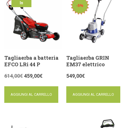
In
offerta!
Tagliaerba a batteria
Tagliaerba GRIN
EFCO LRi 44 P
EM37 elettrico
614,00
€
459,00
€
549,00
€
AGGIUNGI AL CARRELLO
AGGIUNGI AL CARRELLO