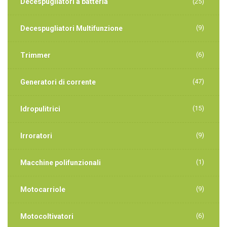
Decespugliatori a batteria
(25)
(9)
Decespugliatori Multifunzione
(6)
Trimmer
(47)
Generatori di corrente
(15)
Idropulitrici
(9)
Irroratori
(1)
Macchine polifunzionali
(9)
Motocarriole
(6)
Motocoltivatori