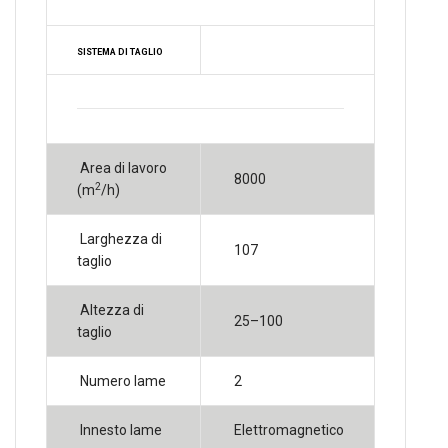
SISTEMA DI TAGLIO
Area di lavoro
8000
2
(m
/h)
Larghezza di
107
taglio
Altezza di
25–100
taglio
Numero lame
2
Innesto lame
Elettromagnetico