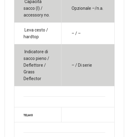
Capacità
sacco (l) /
Opzionale –/n.a.
accessory no.
Leva cesto /
– / –
hardtop
Indicatore di
sacco pieno /
Deflettore /
– / Di serie
Grass
Deflector
TELAIO