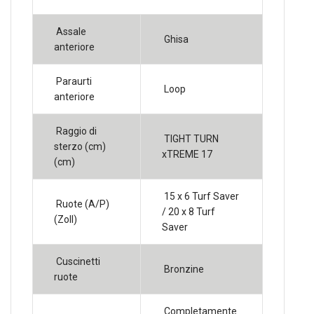
Assale
Ghisa
anteriore
Paraurti
Loop
anteriore
Raggio di
TIGHT TURN
sterzo (cm)
xTREME 17
(cm)
15 x 6 Turf Saver
Ruote (A/P)
/ 20 x 8 Turf
(Zoll)
Saver
Cuscinetti
Bronzine
ruote
Completamente