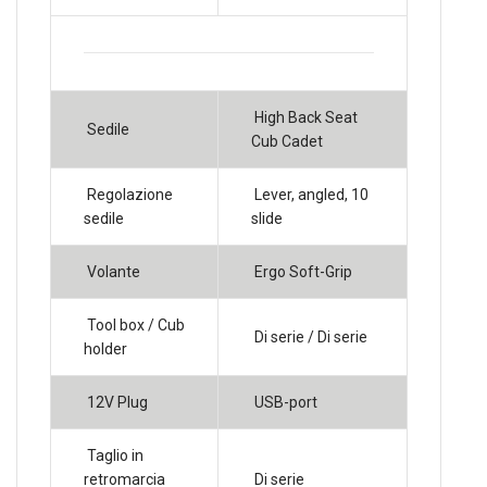
High Back Seat
Sedile
Cub Cadet
Regolazione
Lever, angled, 10
sedile
slide
Volante
Ergo Soft-Grip
Tool box / Cub
Di serie / Di serie
holder
12V Plug
USB-port
Taglio in
retromarcia
Di serie