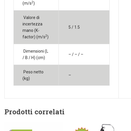
2
(m/s
)
Valore di
incertezza
5 / 1.5
mano (K-
2
factor) (m/s
)
Dimensioni (L
– / – / –
/ B / H) (cm)
Peso netto
–
(kg)
Prodotti correlati