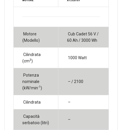
MOTORE
XT2 ES107
Motore
Cub Cadet 56 V /
(Modello)
60 Ah / 3000 Wh
Cilindrata
1000 Watt
3
(cm
)
Potenza
nominale
– / 2100
-1
(kW/min
)
Cilindrata
–
Capacità
–
serbatoio (litri)