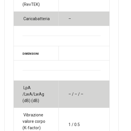
(RevTEK)
Caricabatteria
–
DIMENSIONI
LpA
/LwA/LwAg
– / – / –
(dB) (dB)
Vibrazione
valore corpo
1 / 0.5
(K-factor)