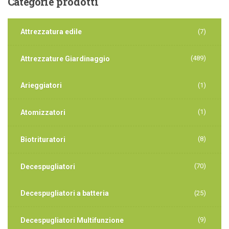
Categorie
prodotti
Attrezzatura edile
(7)
(489)
Attrezzature Giardinaggio
Arieggiatori
(1)
(1)
Atomizzatori
(8)
Biotrituratori
(70)
Decespugliatori
Decespugliatori a batteria
(25)
(9)
Decespugliatori Multifunzione