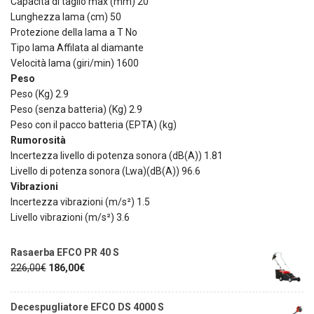
Capacità di taglio max (mm) 20
Lunghezza lama (cm) 50
Protezione della lama a T No
Tipo lama Affilata al diamante
Velocità lama (giri/min) 1600
Peso
Peso (Kg) 2.9
Peso (senza batteria) (Kg) 2.9
Peso con il pacco batteria (EPTA) (kg)
Rumorosità
Incertezza livello di potenza sonora (dB(A)) 1.81
Livello di potenza sonora (Lwa)(dB(A)) 96.6
Vibrazioni
Incertezza vibrazioni (m/s²) 1.5
Livello vibrazioni (m/s²) 3.6
Rasaerba EFCO PR 40 S
226,00
€
186,00
€
Decespugliatore EFCO DS 4000 S