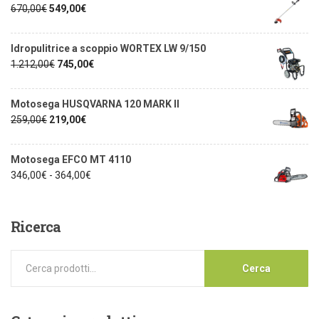
670,00
€
549,00
€
Idropulitrice a scoppio WORTEX LW 9/150
1.212,00
€
745,00
€
Motosega HUSQVARNA 120 MARK II
259,00
€
219,00
€
Motosega EFCO MT 4110
346,00
€
-
364,00
€
Ricerca
Cerca