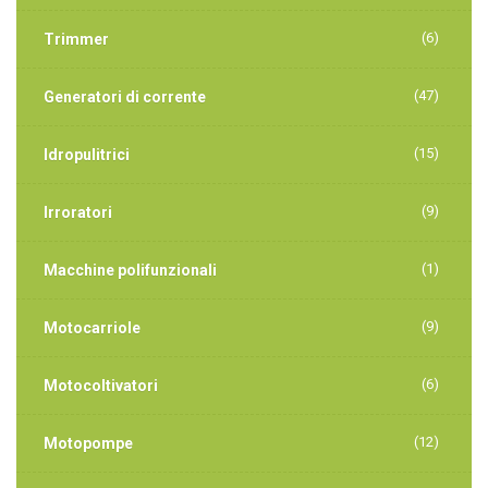
(6)
Trimmer
(47)
Generatori di corrente
(15)
Idropulitrici
(9)
Irroratori
(1)
Macchine polifunzionali
(9)
Motocarriole
(6)
Motocoltivatori
(12)
Motopompe