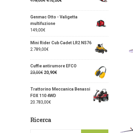
478,00
€
416,00
€
Genmac Otto - Valigetta
multifuzione
149,00
€
Mini Rider Cub Cadet LR2 NS76
2.789,00
€
Cuffie antirumore EFCO
23,00
€
20,90
€
Trattorino Meccanica Benassi
FOX 110 4WD
20.783,00
€
Ricerca