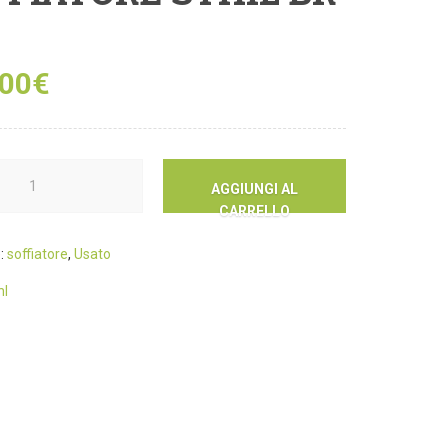
,00
€
AGGIUNGI AL
CARRELLO
e:
soffiatore
,
Usato
hl