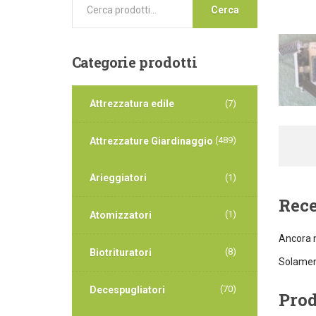
Cerca
Categorie
prodotti
Attrezzatura edile
(7)
(489)
Attrezzature Giardinaggio
Arieggiatori
(1)
Rec
(1)
Atomizzatori
Ancora n
(8)
Biotrituratori
Solament
(70)
Decespugliatori
Prod