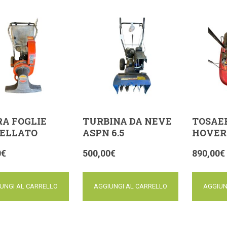
RA FOGLIE
TURBINA DA NEVE
TOSAE
ELLATO
ASPN 6.5
HOVER
0
€
500,00
€
890,00
€
UNGI AL CARRELLO
AGGIUNGI AL CARRELLO
AGGIUN