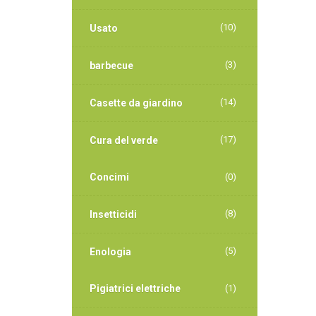
(10)
Usato
(3)
barbecue
(14)
Casette da giardino
(17)
Cura del verde
Concimi
(0)
(8)
Insetticidi
(5)
Enologia
Pigiatrici elettriche
(1)