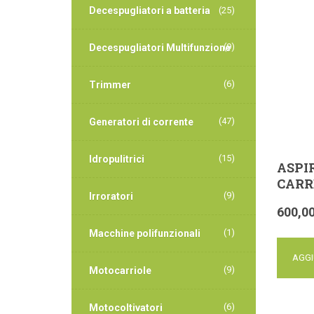
Decespugliatori a batteria
(25)
(9)
Decespugliatori Multifunzione
(6)
Trimmer
(47)
Generatori di corrente
(15)
Idropulitrici
ASPI
CARR
(9)
Irroratori
600,0
(1)
Macchine polifunzionali
AGGI
(9)
Motocarriole
(6)
Motocoltivatori