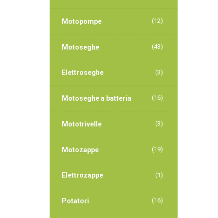
(12)
Motopompe
(43)
Motoseghe
Elettroseghe
(3)
(16)
Motoseghe a batteria
(3)
Mototrivelle
(19)
Motozappe
Elettrozappe
(1)
(16)
Potatori