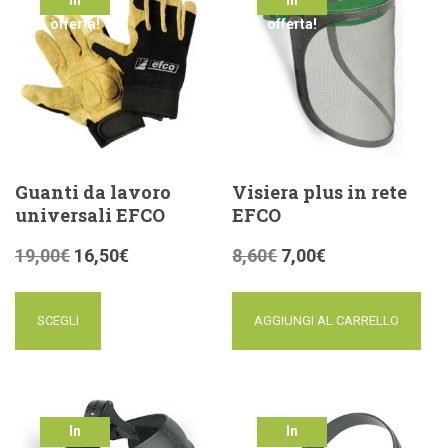
offerta!
offerta!
Guanti da lavoro
Visiera plus in rete
universali EFCO
EFCO
19,00
€
16,50
€
8,60
€
7,00
€
SCEGLI
AGGIUNGI AL CARRELLO
In
In