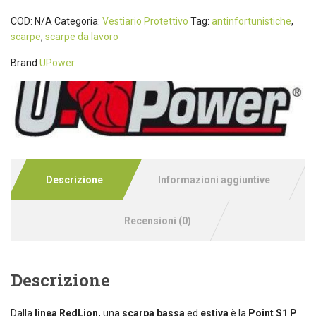
COD:
N/A
Categoria:
Vestiario Protettivo
Tag:
antinfortunistiche
,
scarpe
,
scarpe da lavoro
Brand
UPower
Descrizione
Informazioni aggiuntive
Recensioni (0)
Descrizione
Dalla
linea RedLion,
una
scarpa bassa
ed
estiva
è la
Point S1 P