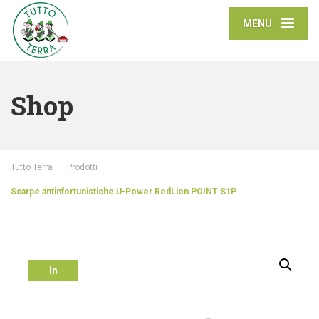
MENU
Shop
Tutto Terra
Prodotti
Scarpe antinfortunistiche U-Power RedLion POINT S1P
In
offerta!