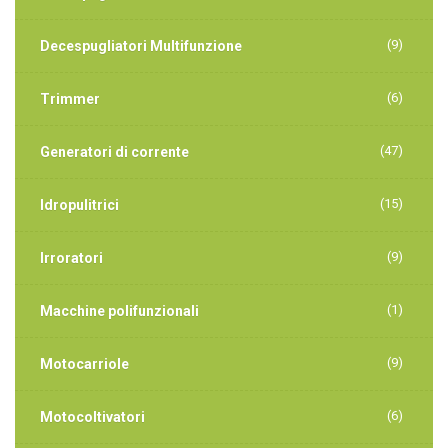
(9)
Decespugliatori Multifunzione
(6)
Trimmer
(47)
Generatori di corrente
(15)
Idropulitrici
(9)
Irroratori
(1)
Macchine polifunzionali
(9)
Motocarriole
(6)
Motocoltivatori