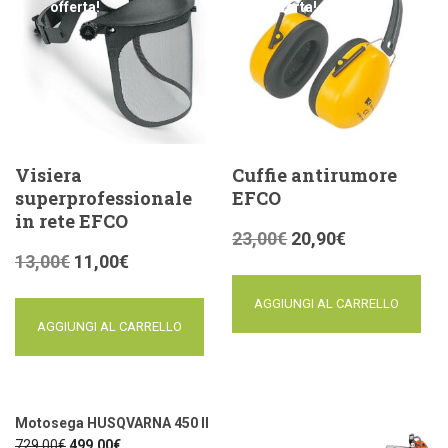
offerta!
offerta!
Visiera
Cuffie antirumore
superprofessionale
EFCO
in rete EFCO
23,00
€
20,90
€
13,00
€
11,00
€
AGGIUNGI AL CARRELLO
AGGIUNGI AL CARRELLO
Motosega HUSQVARNA 450 II
729,00
€
499,00
€