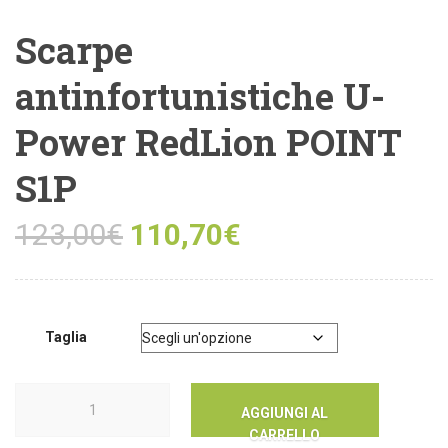
Scarpe
antinfortunistiche U-
Power RedLion POINT
S1P
123,00
€
110,70
€
Taglia
AGGIUNGI AL
CARRELLO