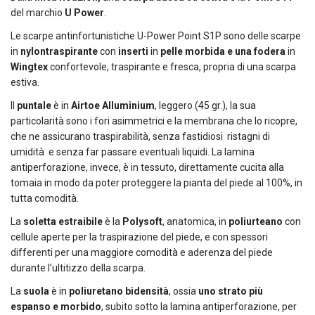
del marchio
U Power
.
Le scarpe antinfortunistiche U-Power Point S1P sono delle scarpe
in
nylon
traspirante
con
inserti
in
pelle morbida e una
fodera
in
Wingtex
confortevole, traspirante e fresca, propria di una scarpa
estiva.
Il
puntale
è in
Airtoe Alluminium
, leggero (45 gr.), la sua
particolarità sono i fori asimmetrici e la membrana che lo ricopre,
che ne assicurano traspirabilità, senza fastidiosi ristagni di
umidità e senza far passare eventuali liquidi. La lamina
antiperforazione, invece, è in tessuto, direttamente cucita alla
tomaia in modo da poter proteggere la pianta del piede al 100%, in
tutta comodità.
La
soletta estraibile
è la
Polysoft
, anatomica, in
poliurteano
con
cellule aperte per la traspirazione del piede, e con spessori
differenti per una maggiore comodità e aderenza del piede
durante l’ultitizzo della scarpa.
La
suola
è in
poliuretano bidensità
, ossia
uno strato più
espanso e morbido
, subito sotto la lamina antiperforazione, per