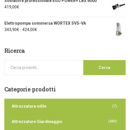
Soffiatore professionale EGO POWER+ LBX 6000
419,00
€
Elettropompa sommersa WORTEX SVS-VA
343,90
€
-
424,00
€
Ricerca
Cerca
Categorie
prodotti
Attrezzatura edile
(7)
(489)
Attrezzature Giardinaggio