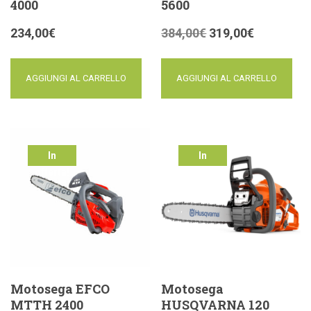
4000
5600
234,00
€
384,00
€
319,00
€
AGGIUNGI AL CARRELLO
AGGIUNGI AL CARRELLO
In
In
offerta!
offerta!
Motosega EFCO
Motosega
MTTH 2400
HUSQVARNA 120