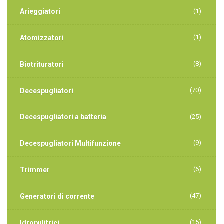
Arieggiatori
(1)
(1)
Atomizzatori
(8)
Biotrituratori
(70)
Decespugliatori
Decespugliatori a batteria
(25)
(9)
Decespugliatori Multifunzione
(6)
Trimmer
(47)
Generatori di corrente
(15)
Idropulitrici