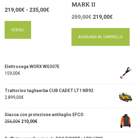
MARK II
219,00
€
-
235,00
€
259,00
€
219,00
€
SCEGLI
AGGIUNGI AL CARRELLO
Elettrosega WORX WG307E
159,00
€
Trattorino tagliaerba CUB CADET LT1 NR92
2.899,00
€
Giacca con protezione antitaglio EFCO
256,00
€
210,00
€