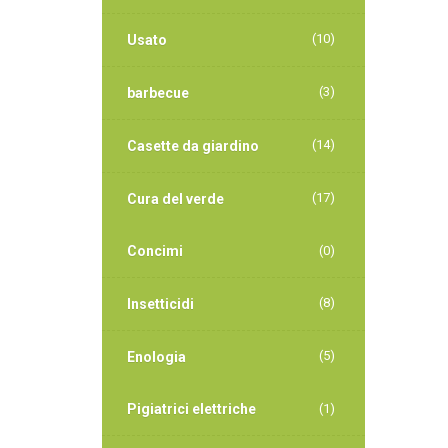
(10)
Usato
(3)
barbecue
(14)
Casette da giardino
(17)
Cura del verde
Concimi
(0)
(8)
Insetticidi
(5)
Enologia
Pigiatrici elettriche
(1)