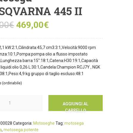
SQVARNA 445 II
00
€
469,00
€
,1 kW:2:1,Cilindrata:45,7 cm3:3:1,Velocità:9000 rpm
nza:10:1,Pompa:pompa olio a flusso impostato
1,Lunghezza barra:15″:18:1,Catena:H30:19:1,Capacità
 liquidi:olio 0,26 L:30:1,Candela:Champion RCJ7Y , NGK
:1,Peso:4,9 kg gruppo di taglio escluso:48:1
e (ordinabile)
AGGIUNGI AL
CARRELLO
00028
Categoria:
Motoseghe
Tag:
motosega
a
,
motosega potente