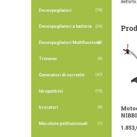
dell’orto.
(70)
Decespugliatori
Prod
Decespugliatori a batteria
(25)
(9)
Decespugliatori Multifunzione
(6)
Trimmer
(47)
Generatori di corrente
(15)
Idropulitrici
Motoc
(9)
Irroratori
NIBBI
(1)
Macchine polifunzionali
1.853,