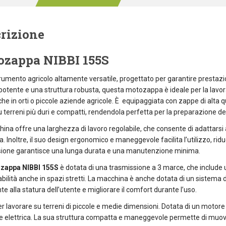
rizione
ozappa NIBBI 155S
rumento agricolo altamente versatile, progettato per garantire prestazion
otente e una struttura robusta, questa motozappa è ideale per la lavoraz
 che in orti o piccole aziende agricole. È equipaggiata con zappe di alta
 terreni più duri e compatti, rendendola perfetta per la preparazione del 
ina offre una larghezza di lavoro regolabile, che consente di adattarsi a
a. Inoltre, il suo design ergonomico e maneggevole facilita l’utilizzo, rid
sione garantisce una lunga durata e una manutenzione minima.
zappa NIBBI 155S
è dotata di una trasmissione a 3 marce, che include
ilità anche in spazi stretti. La macchina è anche dotata di un sistema d
te alla statura dell’utente e migliorare il comfort durante l’uso.
er lavorare su terreni di piccole e medie dimensioni. Dotata di un motore
te elettrica. La sua struttura compatta e maneggevole permette di muovers