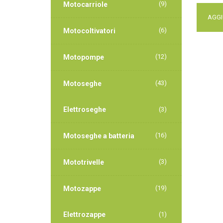
(9)
Motocarriole
AGGI
(6)
Motocoltivatori
(12)
Motopompe
(43)
Motoseghe
Elettroseghe
(3)
(16)
Motoseghe a batteria
(3)
Mototrivelle
(19)
Motozappe
Elettrozappe
(1)