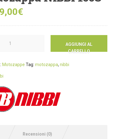
9,00
€
AGGIUNGI AL
CARRELLO
a:
Motozappe
Tag:
motozappa
,
nibbi
bi
Recensioni (0)