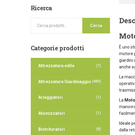
Ricerca
Desc
Cerca
Mot
Categorie
prodotti
È uno st
motore p
giardini
Attrezzatura edile
(7)
anche su
La macch
(489)
Attrezzature Giardinaggio
operativ
trasmis
Arieggiatori
(1)
La
Moto
manovrab
(1)
facilmen
Atomizzatori
Ideale p
(8)
Biotrituratori
dalla re