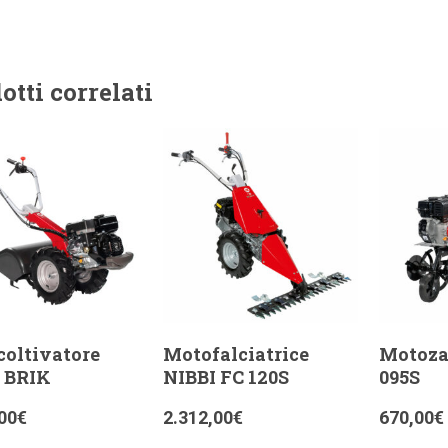
otti correlati
oltivatore
Motofalciatrice
Motoza
 BRIK
NIBBI FC 120S
095S
00
€
2.312,00
€
670,00
€