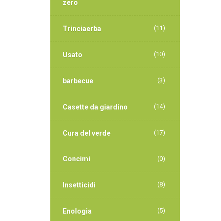
zero
(11)
Trinciaerba
(10)
Usato
(3)
barbecue
(14)
Casette da giardino
(17)
Cura del verde
Concimi
(0)
(8)
Insetticidi
(5)
Enologia