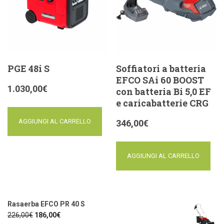
PGE 48i S
Soffiatori a batteria
EFCO SAi 60 BOOST
1.030,00
€
con batteria Bi 5,0 EF
e caricabatterie CRG
AGGIUNGI AL CARRELLO
346,00
€
AGGIUNGI AL CARRELLO
Rasaerba EFCO PR 40 S
226,00
€
186,00
€