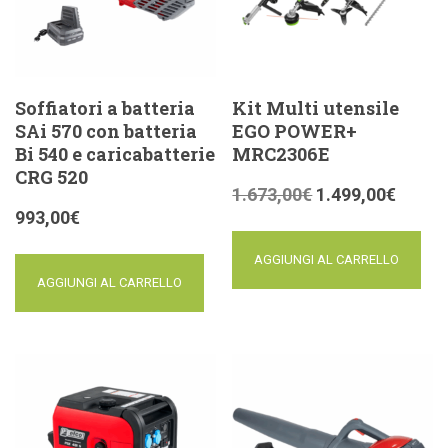
Soffiatori a batteria
Kit Multi utensile
SAi 570 con batteria
EGO POWER+
Bi 540 e caricabatterie
MRC2306E
CRG 520
1.673,00
€
1.499,00
€
993,00
€
AGGIUNGI AL CARRELLO
AGGIUNGI AL CARRELLO