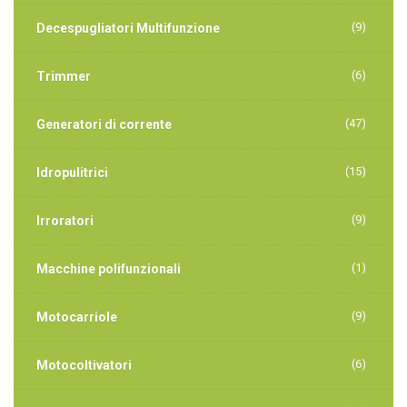
(9)
Decespugliatori Multifunzione
(6)
Trimmer
(47)
Generatori di corrente
(15)
Idropulitrici
(9)
Irroratori
(1)
Macchine polifunzionali
(9)
Motocarriole
(6)
Motocoltivatori