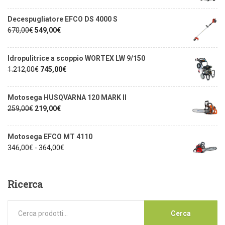
Decespugliatore EFCO DS 4000 S
670,00
€
549,00
€
Idropulitrice a scoppio WORTEX LW 9/150
1.212,00
€
745,00
€
Motosega HUSQVARNA 120 MARK II
259,00
€
219,00
€
Motosega EFCO MT 4110
346,00
€
-
364,00
€
Ricerca
Cerca