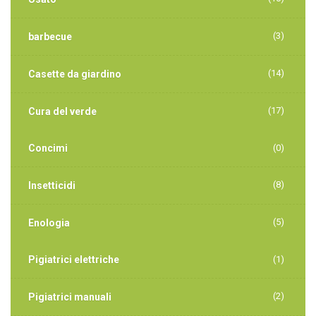
(3)
barbecue
(14)
Casette da giardino
(17)
Cura del verde
Concimi
(0)
(8)
Insetticidi
(5)
Enologia
Pigiatrici elettriche
(1)
(2)
Pigiatrici manuali