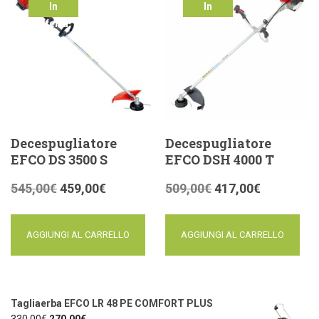
In
In
offerta!
offerta!
Decespugliatore
Decespugliatore
EFCO DS 3500 S
EFCO DSH 4000 T
545,00
€
459,00
€
509,00
€
417,00
€
AGGIUNGI AL CARRELLO
AGGIUNGI AL CARRELLO
Tagliaerba EFCO LR 48 PE COMFORT PLUS
330,00
€
270,00
€