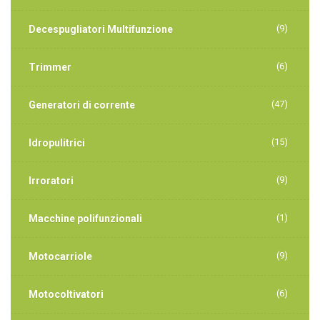
(9)
Decespugliatori Multifunzione
(6)
Trimmer
(47)
Generatori di corrente
(15)
Idropulitrici
(9)
Irroratori
(1)
Macchine polifunzionali
(9)
Motocarriole
(6)
Motocoltivatori