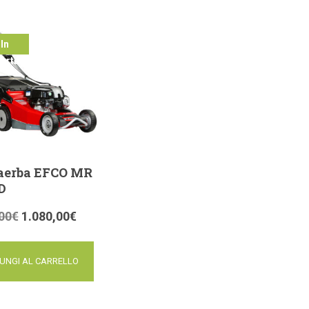
In
ferta!
aerba EFCO MR
D
00
€
1.080,00
€
UNGI AL CARRELLO