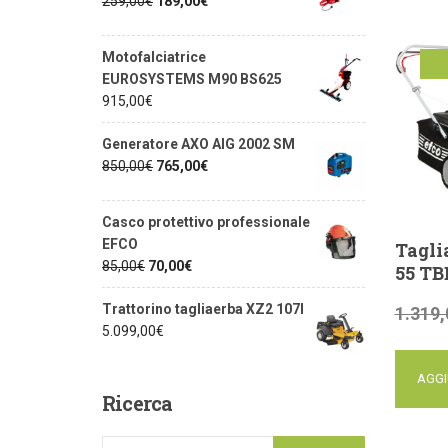
259,00
€
189,00
€
Motofalciatrice
EUROSYSTEMS M90 BS625
of
915,00
€
Generatore AXO AIG 2002 SM
850,00
€
765,00
€
Casco protettivo professionale
EFCO
Tagli
85,00
€
70,00
€
55 TB
Trattorino tagliaerba XZ2 107I
1.319,
5.099,00
€
AGGI
Ricerca