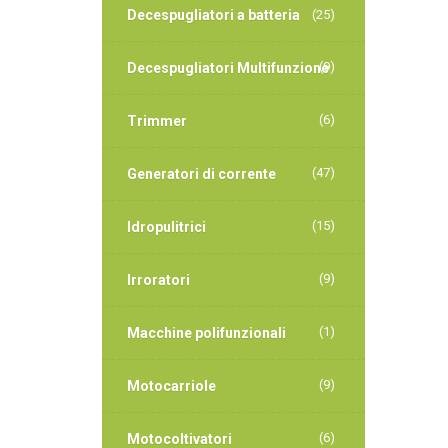
Decespugliatori a batteria
(25)
(9)
Decespugliatori Multifunzione
(6)
Trimmer
(47)
Generatori di corrente
(15)
Idropulitrici
(9)
Irroratori
(1)
Macchine polifunzionali
(9)
Motocarriole
(6)
Motocoltivatori