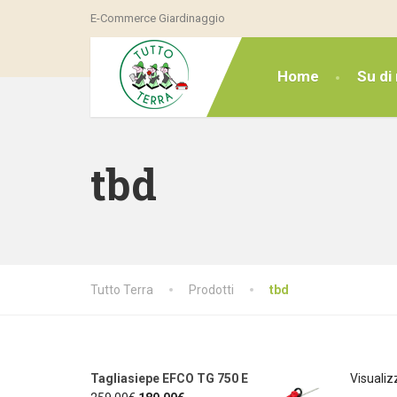
E-Commerce Giardinaggio
Home
Su di 
tbd
Tutto Terra
Prodotti
tbd
Tagliasiepe EFCO TG 750 E
Visualiz