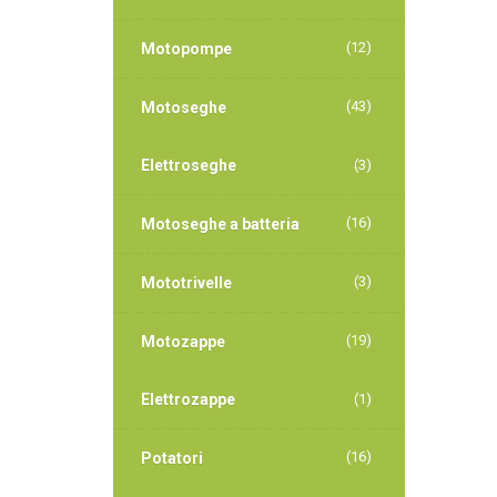
(12)
Motopompe
(43)
Motoseghe
Elettroseghe
(3)
(16)
Motoseghe a batteria
(3)
Mototrivelle
(19)
Motozappe
Elettrozappe
(1)
(16)
Potatori