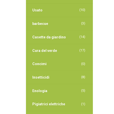
(10)
Usato
(3)
barbecue
(14)
Casette da giardino
(17)
Cura del verde
Concimi
(0)
(8)
Insetticidi
(5)
Enologia
Pigiatrici elettriche
(1)