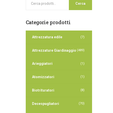
Cerca
Categorie
prodotti
Attrezzatura edile
(7)
(489)
Attrezzature Giardinaggio
Arieggiatori
(1)
(1)
Atomizzatori
(8)
Biotrituratori
(70)
Decespugliatori