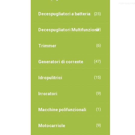
Decespugliatori a batteria
(25)
(9)
Decespugliatori Multifunzione
(6)
Trimmer
(47)
Generatori di corrente
(15)
Idropulitrici
(9)
Irroratori
(1)
Macchine polifunzionali
(9)
Motocarriole