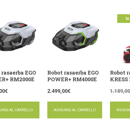
In
offer
 rasaerba EGO
Robot rasaerba EGO
Robot r
R+ RM2000E
POWER+ RM4000E
KRESS 
00
€
2.499,00
€
1.189,0
UNGI AL CARRELLO
AGGIUNGI AL CARRELLO
AGGIUN