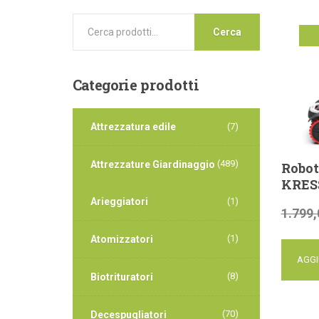
Cerca
of
Categorie
prodotti
Attrezzatura edile
(7)
(489)
Attrezzature Giardinaggio
Robot
KRES
Arieggiatori
(1)
1.799,
(1)
Atomizzatori
AGGI
(8)
Biotrituratori
(70)
Decespugliatori