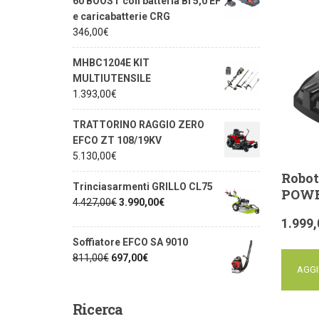
60 BOOST con batteria Bi 5,0 EF
e caricabatterie CRG
346,00
€
MHBC1204E KIT
MULTIUTENSILE
1.393,00
€
TRATTORINO RAGGIO ZERO
EFCO ZT 108/19KV
5.130,00
€
Robot
Trinciasarmenti GRILLO CL75
POWE
4.427,00
€
3.990,00
€
1.999,
Soffiatore EFCO SA 9010
811,00
€
697,00
€
AGGI
Ricerca