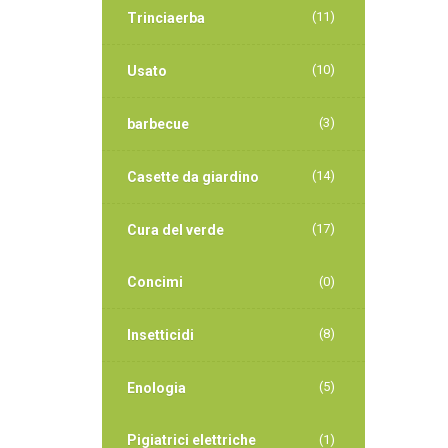
(11)
Trinciaerba
(10)
Usato
(3)
barbecue
(14)
Casette da giardino
(17)
Cura del verde
Concimi
(0)
(8)
Insetticidi
(5)
Enologia
Pigiatrici elettriche
(1)