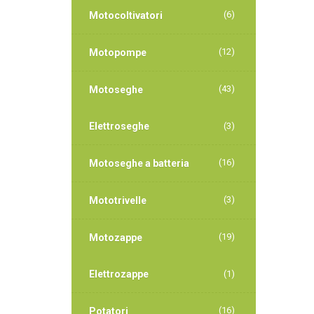
(6)
Motocoltivatori
(12)
Motopompe
(43)
Motoseghe
Elettroseghe
(3)
(16)
Motoseghe a batteria
(3)
Mototrivelle
(19)
Motozappe
Elettrozappe
(1)
(16)
Potatori