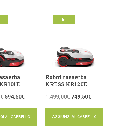
In
ta!
offerta!
asaerba
Robot rasaerba
KR101E
KRESS KR120E
0
€
594,50
€
1.499,00
€
749,50
€
GI AL CARRELLO
AGGIUNGI AL CARRELLO