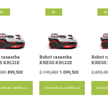
In
In
In
ferta!
offerta!
offer
 rasaerba
Robot rasaerba
Robot r
S KR121E
KRESS KR122E
KRESS 
00
€
899,50
€
2.199,00
€
1.099,50
€
2.699,0
UNGI AL CARRELLO
AGGIUNGI AL CARRELLO
AGGIUN