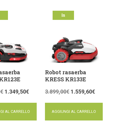
In
ta!
offerta!
asaerba
Robot rasaerba
KR123E
KRESS KR133E
0
€
1.349,50
€
3.899,00
€
1.559,60
€
GI AL CARRELLO
AGGIUNGI AL CARRELLO