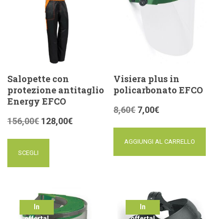
Salopette con
Visiera plus in
protezione antitaglio
policarbonato EFCO
Energy EFCO
8,60
€
7,00
€
156,00
€
128,00
€
AGGIUNGI AL CARRELLO
SCEGLI
In
In
offerta!
offerta!