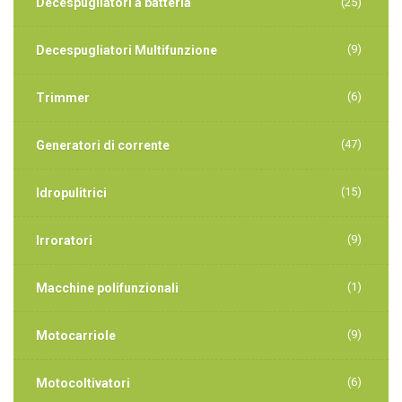
Decespugliatori a batteria
(25)
(9)
Decespugliatori Multifunzione
(6)
Trimmer
(47)
Generatori di corrente
(15)
Idropulitrici
(9)
Irroratori
(1)
Macchine polifunzionali
(9)
Motocarriole
(6)
Motocoltivatori