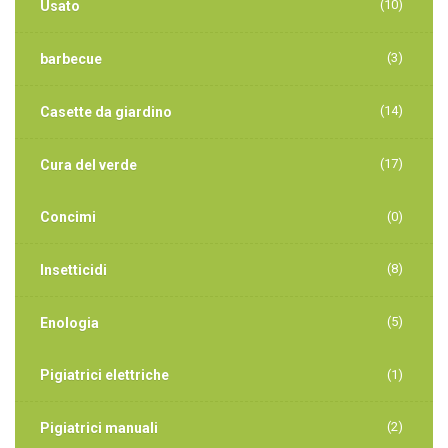
(10)
Usato
(3)
barbecue
(14)
Casette da giardino
(17)
Cura del verde
Concimi
(0)
(8)
Insetticidi
(5)
Enologia
Pigiatrici elettriche
(1)
(2)
Pigiatrici manuali