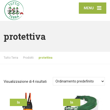
MENU
protettiva
Tutto Terra
Prodotti
protettiva
Visualizzazione di 4 risultati
In
In
offerta!
offerta!