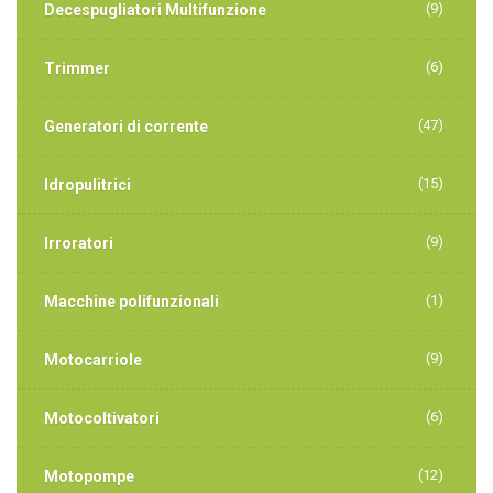
(9)
Decespugliatori Multifunzione
(6)
Trimmer
(47)
Generatori di corrente
(15)
Idropulitrici
(9)
Irroratori
(1)
Macchine polifunzionali
(9)
Motocarriole
(6)
Motocoltivatori
(12)
Motopompe