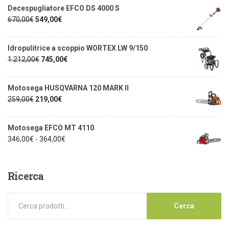
Decespugliatore EFCO DS 4000 S
670,00
€
549,00
€
Idropulitrice a scoppio WORTEX LW 9/150
1.212,00
€
745,00
€
Motosega HUSQVARNA 120 MARK II
259,00
€
219,00
€
Motosega EFCO MT 4110
346,00
€
-
364,00
€
Ricerca
Cerca