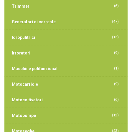
(6)
Trimmer
(47)
Generatori di corrente
(15)
Idropulitrici
(9)
Irroratori
(1)
Macchine polifunzionali
(9)
Motocarriole
(6)
Motocoltivatori
(12)
Motopompe
(43)
Motoseghe