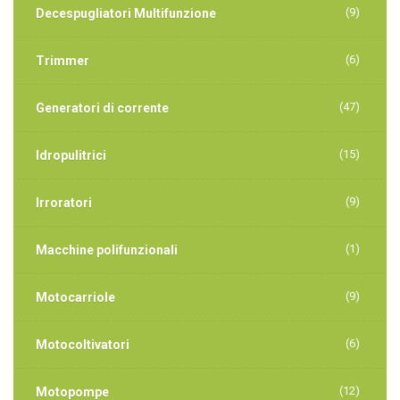
(9)
Decespugliatori Multifunzione
(6)
Trimmer
(47)
Generatori di corrente
(15)
Idropulitrici
(9)
Irroratori
(1)
Macchine polifunzionali
(9)
Motocarriole
(6)
Motocoltivatori
(12)
Motopompe