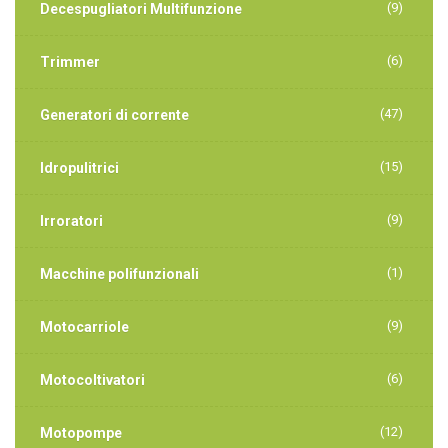
(9)
Decespugliatori Multifunzione
(6)
Trimmer
(47)
Generatori di corrente
(15)
Idropulitrici
(9)
Irroratori
(1)
Macchine polifunzionali
(9)
Motocarriole
(6)
Motocoltivatori
(12)
Motopompe