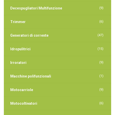
(9)
Decespugliatori Multifunzione
(6)
Trimmer
(47)
Generatori di corrente
(15)
Idropulitrici
(9)
Irroratori
(1)
Macchine polifunzionali
(9)
Motocarriole
(6)
Motocoltivatori